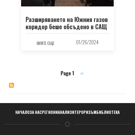
Разширяването на Южния газов
коридор беше обсъдено в САЩ
01/26/2024
ВИЖТЕ ОЩЕ
Page 1
Next
››
Pagination
page
Навигация
НАЧАЛО
ЗА НАС
РЕГИОНИ
АНАЛИЗИ
ТЕРОРИЗЪМ
БИБЛИОТЕКА