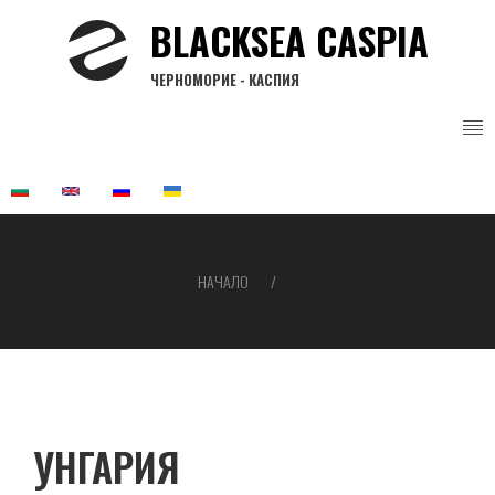
Премини
BLACKSEA CASPIA
към
основното
ЧЕРНОМОРИЕ - КАСПИЯ
съдържание
НАЧАЛО
Breadcrumb
УНГАРИЯ