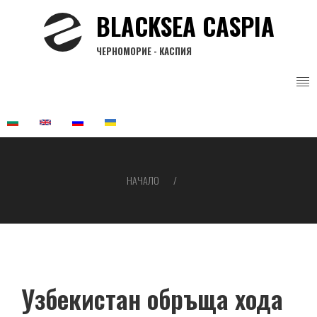
Премини
BLACKSEA CASPIA
към
основното
ЧЕРНОМОРИЕ - КАСПИЯ
съдържание
НАЧАЛО
Breadcrumb
Узбекистан обръща хода