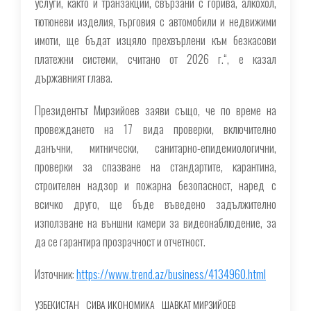
услуги, както и транзакции, свързани с горива, алкохол,
тютюневи изделия, търговия с автомобили и недвижими
имоти, ще бъдат изцяло прехвърлени към безкасови
платежни системи, считано от 2026 г.“, е казал
държавният глава.
Президентът Мирзийоев заяви също, че по време на
провеждането на 17 вида проверки, включително
данъчни, митнически, санитарно-епидемиологични,
проверки за спазване на стандартите, карантина,
строителен надзор и пожарна безопасност, наред с
всичко друго, ще бъде въведено задължително
използване на външни камери за видеонаблюдение, за
да се гарантира прозрачност и отчетност.
Източник:
https://www.trend.az/business/4134960.html
УЗБЕКИСТАН
СИВА ИКОНОМИКА
ШАВКАТ МИРЗИЙОЕВ