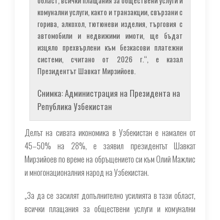
комунални услуги, както и транзакции, свързани с
горива, алкохол, тютюневи изделия, търговия с
автомобили и недвижими имоти, ще бъдат
изцяло прехвърлени към безкасови платежни
системи, считано от 2026 г.“, е казал
Президентът Шавкат Мирзийоев.
Снимка: Администрация на Президента на
Република Узбекистан
Делът на сивата икономика в Узбекистан е намален от
45–50% на 28%, е заявил президентът Шавкат
Мирзийоев по време на обръщението си към Олий Мажлис
и многонационалния народ на Узбекистан.
„За да се засилят допълнително усилията в тази област,
всички плащания за обществени услуги и комунални