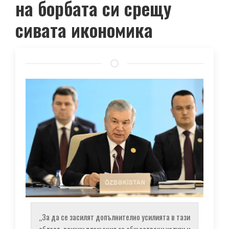
на борбата си срещу
сивата икономика
„За да се засилят допълнително усилията в тази
област, всички плащания за обществени услуги и