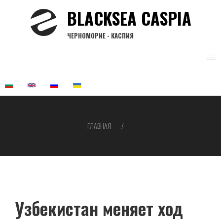
Перейти
BLACKSEA CASPIA
к
основному
ЧЕРНОМОРИЕ - КАСПИЯ
содержанию
ГЛАВНАЯ
Строка
навигации
Узбекистан меняет ход