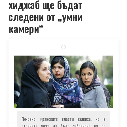
хиджаб ще бъдат
следени от „умни
камери“
По-рано, иранските власти заявиха, че в
страната може да бъде забранено да се