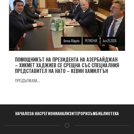
Алиш Абдула
РЕГИОНИ
Jun 25 2026
ПОМОЩНИКЪТ НА ПРЕЗИДЕНТА НА АЗЕРБАЙДЖАН
– ХИКМЕТ ХАДЖИЕВ СЕ СРЕЩНА СЪС СПЕЦИАЛНИЯ
ПРЕДСТАВИТЕЛ НА НАТО – КЕВИН ХАМИЛТЪН
ПРОДЪЛЖАВА...
Навигация
НАЧАЛО
ЗА НАС
РЕГИОНИ
АНАЛИЗИ
ТЕРОРИЗЪМ
БИБЛИОТЕКА