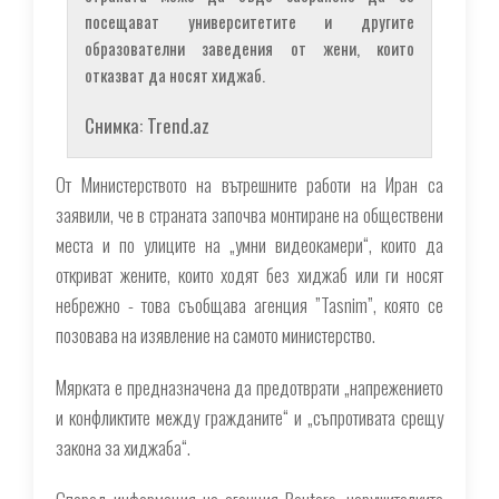
посещават университетите и другите
образователни заведения от жени, които
отказват да носят хиджаб.
Снимка: Trend.az
От Министерството на вътрешните работи на Иран са
заявили, че в страната започва монтиране на обществени
места и по улиците на „умни видеокамери“, които да
откриват жените, които ходят без хиджаб или ги носят
небрежно - това съобщава агенция ”Tasnim”, която се
позовава на изявление на самото министерство.
Мярката е предназначена да предотврати „напрежението
и конфликтите между гражданите“ и „съпротивата срещу
закона за хиджаба“.