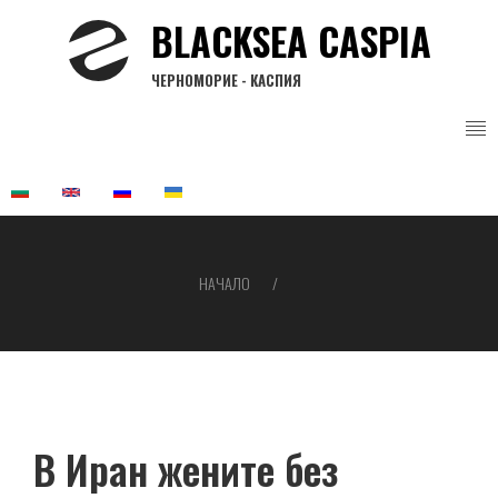
Премини
BLACKSEA CASPIA
към
основното
ЧЕРНОМОРИЕ - КАСПИЯ
съдържание
НАЧАЛО
Breadcrumb
В Иран жените без