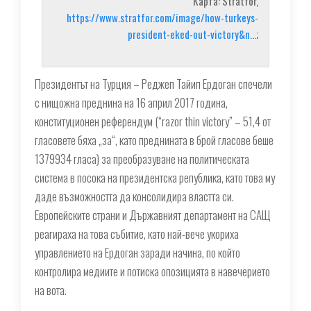
Карта: Stratfor,
https://www.stratfor.com/image/how-turkeys-
president-eked-out-victory&n…
;
Президентът на Турция – Реджеп Тайип Ердоган спечели
с нищожна преднина на 16 април 2017 година,
конституционен референдум (“razor thin victory” – 51,4 от
гласовете бяха „за“, като преднината в брой гласове беше
1379934 гласа) за преобразуване на политическата
система в посока на президентска република, като това му
даде възможността да консолидира властта си.
Европейските страни и Държавният департамент на САЩ
реагираха на това събитие, като най-вече укориха
управлението на Ердоган заради начина, по който
контролира медиите и потиска опозицията в навечерието
на вота.