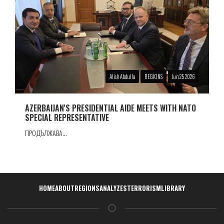
Alish Abdulla
REGIONS
Jun 25 2026
AZERBAIJAN'S PRESIDENTIAL AIDE MEETS WITH NATO
SPECIAL REPRESENTATIVE
ПРОДЪЛЖАВА...
Навигация
HOME
ABOUT
REGIONS
ANALYZES
TERRORISM
LIBRARY