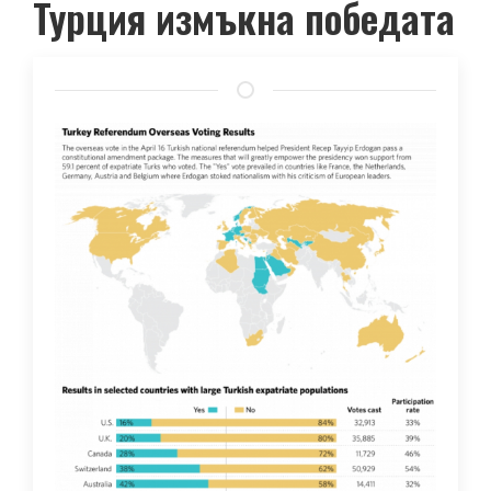
Турция измъкна победата