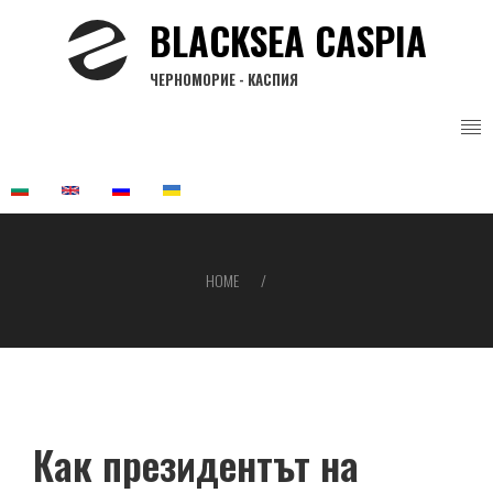
Skip
BLACKSEA CASPIA
to
main
ЧЕРНОМОРИЕ - КАСПИЯ
content
HOME
Breadcrumb
Как президентът на