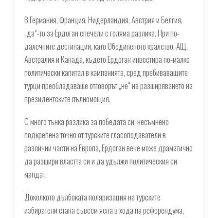
В Германия, Франция, Нидерландия, Австрия и Белгия,
„да“-то за Ердоган спечели с голяма разлика. При по-
далечните дестинации, като Обединеното кралство, АЩ,
Австралия и Канада, където Ердоган инвестира по-малко
политически капитал в кампанията, сред пребиваващите
турци преобладаваше отговорът „не“ на разширяването на
президентските пълномощия.
С много тънка разлика за победата си, несъмнено
подкрепена точно от турските гласоподаватели в
различни части на Европа, Ердоган вече може драматично
да разшири властта си и да удължи политическия си
мандат.
Доколкото дълбоката поляризация на турските
избиратели стана съвсем ясна в хода на референдума,