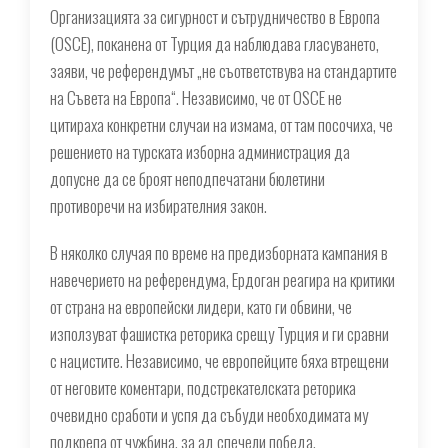
Организацията за сигурност и сътрудничество в Европа
(OSCE), поканена от Турция да наблюдава гласуването,
заяви, че референдумът „не съответствува на стандартите
на Съвета на Европа“. Независимо, че от OSCE не
цитираха конкретни случаи на измама, от там посочиха, че
решението на турската изборна администрация да
допусне да се броят неподпечатани бюлетини
противоречи на избирателния закон.
В няколко случая по време на предизборната кампания в
навечерието на референдума, Ердоган реагира на критики
от страна на европейски лидери, като ги обвини, че
използуват фашистка реторика срещу Турция и ги сравни
с нацистите. Независимо, че европейците бяха втрещени
от неговите коментари, подстрекателската реторика
очевидно сработи и успя да събуди необходимата му
подкрепа от чужбина, за ад спечели победа.