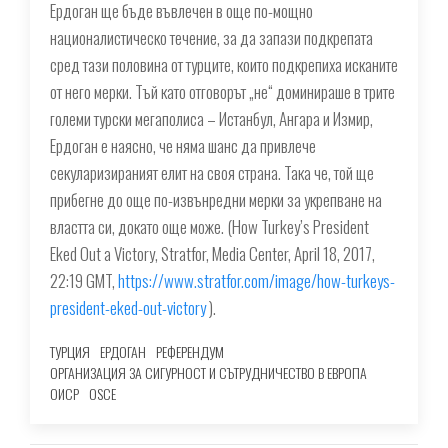
Ердоган ще бъде въвлечен в още по-мощно
националистическо течение, за да запази подкрепата
сред тази половина от турците, които подкрепиха исканите
от него мерки. Тъй като отговорът „не“ доминираше в трите
големи турски мегаполиса – Истанбул, Ангара и Измир,
Ердоган е наясно, че няма шанс да привлече
секуларизираният елит на своя страна. Така че, той ще
прибегне до още по-извънредни мерки за укрепване на
властта си, докато още може. (How Turkey’s President
Eked Out a Victory, Stratfor, Media Center, April 18, 2017,
22:19 GMT,
https://www.stratfor.com/image/how-turkeys-
president-eked-out-victory
).
ТУРЦИЯ
ЕРДОГАН
РЕФЕРЕНДУМ
ОРГАНИЗАЦИЯ ЗА СИГУРНОСТ И СЪТРУДНИЧЕСТВО В ЕВРОПА
ОИСР
OSCE