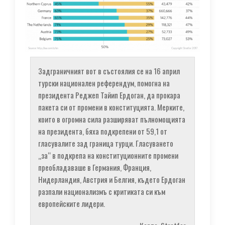
Задграничният вот в състоялия се на 16 април
турски национален референдум, помогна на
президента Реджеп Тайип Ердоган, да прокара
пакета си от промени в конституцията. Мерките,
които в огромна сила разширяват пълномощията
на президента, бяха подкрепени от 59,1 от
гласувалите зад граница турци. Гласуването
„за“ в подкрепа на конституционните промени
преобладаваше в Германия, Франция,
Нидерландия, Австрия и Белгия, където Ердоган
разпали национализмъ с критиката си към
европейските лидери.