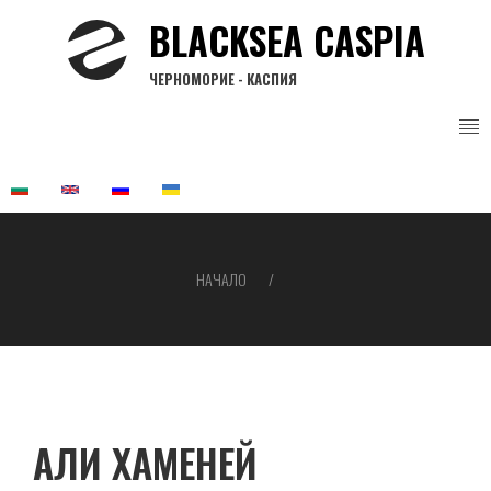
Премини
BLACKSEA CASPIA
към
основното
ЧЕРНОМОРИЕ - КАСПИЯ
съдържание
НАЧАЛО
Breadcrumb
АЛИ ХАМЕНЕЙ