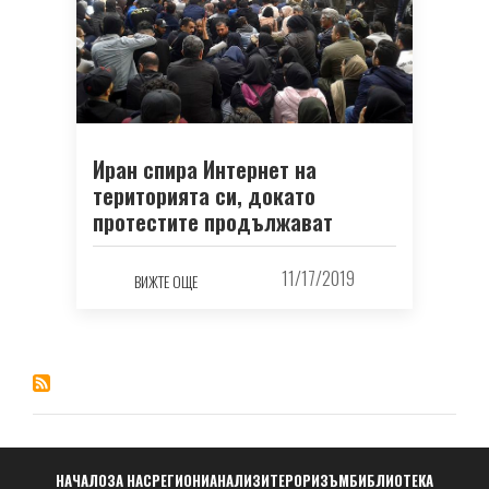
Иран спира Интернет на
територията си, докато
протестите продължават
11/17/2019
ВИЖТЕ ОЩЕ
Навигация
НАЧАЛО
ЗА НАС
РЕГИОНИ
АНАЛИЗИ
ТЕРОРИЗЪМ
БИБЛИОТЕКА