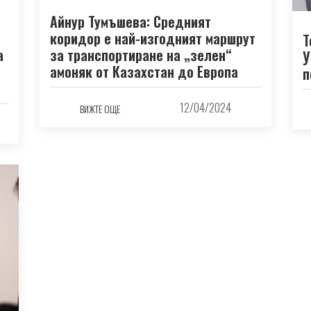
Айнур Тумъшева: Средният
коридор е най-изгодният маршрут
Т
за транспортиране на „зелен“
а
У
амоняк от Казахстан до Европа
п
12/04/2024
ВИЖТЕ ОЩЕ