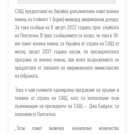
САЩ предоставят на Украйна допълнителен пакет военна
помощ на стойност 1 (един) милиард американски долара.
За това съобщи на 8 август 2022 година, прес службата
на Пентагона. В прес съобщението се казва, че това е 18-
ият пакет военна помощ за Украйна от страна на САЩ от
месец август 2021 година насам, по президентската
програма за военна помощ, при която въоръжението се
предоставя от запасите на американското министерство
на отбраната.
Това е най-голямото еднократно предаване на оръжие и
техника от страна на САЩ, като са използвани тези
пълномощия на президента на САЩ – Джо Байдън, са
пояснили от Пентагона.
„Този пакет включва значително количество