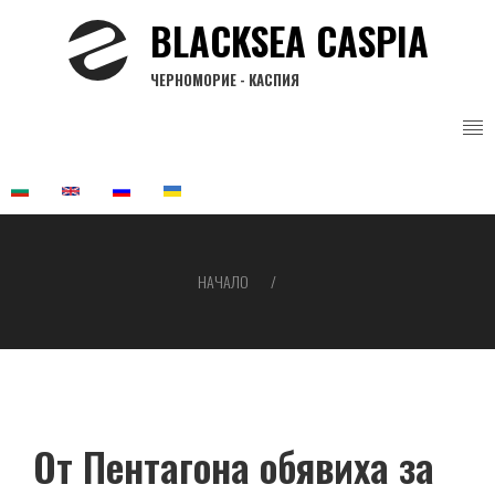
Премини
BLACKSEA CASPIA
към
основното
ЧЕРНОМОРИЕ - КАСПИЯ
съдържание
НАЧАЛО
Breadcrumb
От Пентагона обявиха за