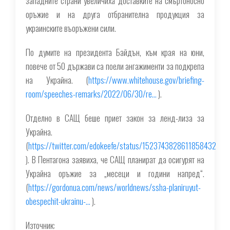
западните страни увеличиха доставките на смъртоносно
оръжие и на друга отбранителна продукция за
украинските въоръжени сили.
По думите на президента Байдън, към края на юни,
повече от 50 държави са поели ангажименти за подкрепа
на Украйна. (
https://www.whitehouse.gov/briefing-
room/speeches-remarks/2022/06/30/re…
).
Отделно в САЩ беше приет закон за ленд-лиза за
Украйна.
(
https://twitter.com/edokeefe/status/1523743828611858432
). В Пентагона заявиха, че САЩ планират да осигурят на
Украйна оръжие за „месеци и години напред“.
(
https://gordonua.com/news/worldnews/ssha-planiruyut-
obespechit-ukrainu-…
).
Източник: