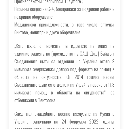
Противопехотни боеприпаси “Claymore”;
Взривни вещества С-4, боеприпаси за подривни работи и
подривно оборудване;
Медицински принадлежности, в това число аптечки,
бинтове, монитори и друго оборудване.
„Като цяло, от момента на идването на власт на
администрацията на [президента на САЩ Джо] Байдън,
Съединените щати са отделили на Украйна около 9
милиарда американски долара под формата на помощ в
областта на сигурността. От 2014 година насам,
Съединените щати са отделили на Украйна повече от 11,8
милиарда помощ в областта на сигурността“, са
отбелязали в Пентагона.
След пълномащабното военно нахлуване на Русия в
Украйна, започнало на 24 февруари 2022 година,