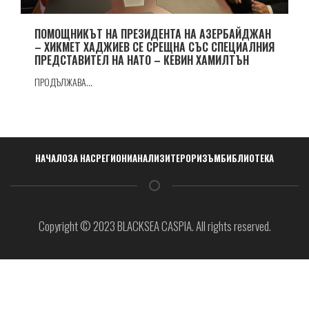
ПОМОЩНИКЪТ НА ПРЕЗИДЕНТА НА АЗЕРБАЙДЖАН
– ХИКМЕТ ХАДЖИЕВ СЕ СРЕЩНА СЪС СПЕЦИАЛНИЯ
ПРЕДСТАВИТЕЛ НА НАТО – КЕВИН ХАМИЛТЪН
ПРОДЪЛЖАВА...
Навигация
НАЧАЛО
ЗА НАС
РЕГИОНИ
АНАЛИЗИ
ТЕРОРИЗЪМ
БИБЛИОТЕКА
Copyright © 2023 BLACKSEA CASPIA. All rights reserved.