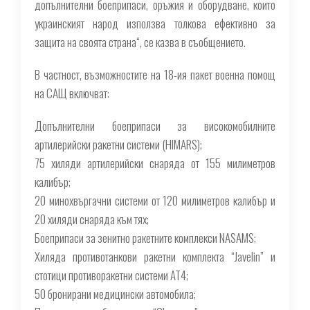
допълнителни боеприпаси, оръжия и оборудване, които
украинският народ използва толкова ефективно за
защита на своята страна“, се казва в съобщението.
В частност, възможностите на 18-ия пакет военна помощ
на САЩ включват:
Допълнителни боеприпаси за високомобилните
артилерийски ракетни системи (HIMARS);
75 хиляди артилерийски снаряда от 155 милиметров
калибър;
20 минохвъргачни системи от 120 милиметров калибър и
20 хиляди снаряда към тях;
Боеприпаси за зенитно ракетните комплекси NASAMS;
Хиляда противотанкови ракетни комплекта “Javelin” и
стотици противоракетни системи АТ4;
50 бронирани медицински автомобила;