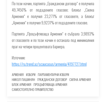
По този начин, партията „Граждански договор“ е получила
49,7456% от подадените гласове; блокът „Силна
Армения“ е получил 23,271% от гласовете, а блокът
„Армения“ е получил 9,9231% от подадените гласове.
Партията „Процъфтяваща Армения“ е събрала 3,9893%
от гласовете и по този начин е останала под минималния
праг на четири процентовата бариера.
Източник:
https://ru.trend.az/scaucasus/armenia/4197727.html
АРМЕНИЯ
ИЗБОРИ
ПАРЛАМЕНТАРНИ ИЗБОРИ
НИКОЛ ПАШИНЯН
ГРАЖДАНСКИ ДОГОВОР
СИЛНА АРМЕНИЯ
БЛОК АРМЕНИЯ
ПРОЦЪФТЯВАЩА АРМЕНИЯ
САМОСТОЯТЕЛНО ПРАВИТЕЛСТВО