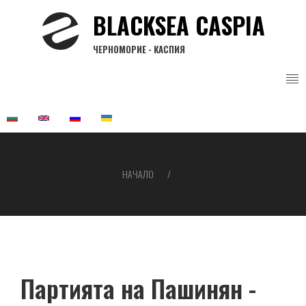
Премини
BLACKSEA CASPIA
към
основното
ЧЕРНОМОРИЕ - КАСПИЯ
съдържание
НАЧАЛО
Breadcrumb
Партията на Пашинян -