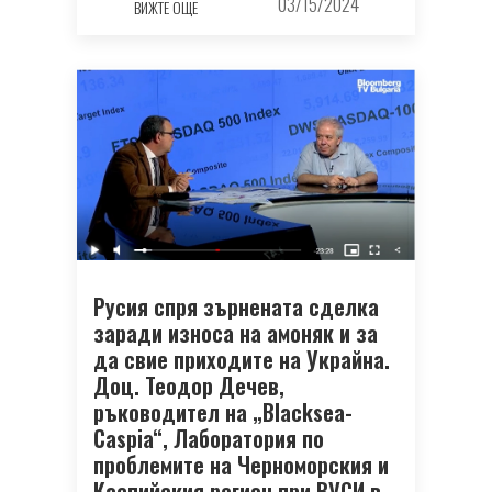
03/15/2024
ВИЖТЕ ОЩЕ
Русия спря зърнената сделка
заради износа на амоняк и за
да свие приходите на Украйна.
Доц. Теодор Дечев,
ръководител на „Blacksea-
Caspia“, Лаборатория по
проблемите на Черноморския и
Каспийския регион при ВУСИ в