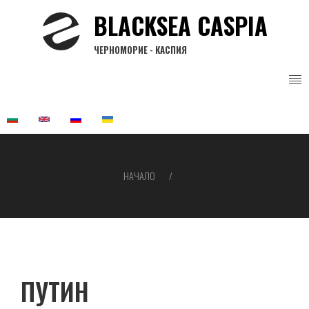
Премини
BLACKSEA CASPIA
към
основното
ЧЕРНОМОРИЕ - КАСПИЯ
съдържание
НАЧАЛО
Breadcrumb
ПУТИН