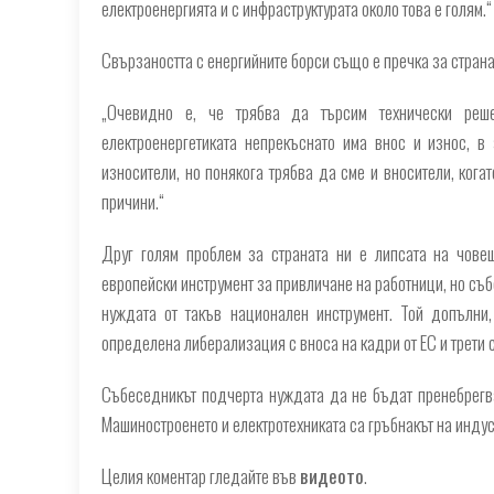
електроенергията и с инфраструктурата около това е голям.“
Свързаността с енергийните борси също е пречка за страна
„
Очевидно е, че трябва да търсим технически реше
електроенергетиката непрекъснато има внос и износ, в
износители, но понякога трябва да сме и вносители, кога
причини.“
Друг голям проблем за страната ни е липсата на чове
европейски инструмент за привличане на работници, но събе
нуждата от такъв национален инструмент. Той допълни
определена либерализация с вноса на кадри от ЕС и трети 
Събеседникът подчерта нуждата да не бъдат пренебрегва
Машиностроенето и електротехниката са гръбнакът на индус
Целия коментар гледайте във
видеото
.