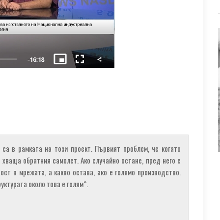
са в рамката на този проект. Първият проблем, че когато
 хваща обратния самолет. Ако случайно остане, пред него е
ст в мрежата, а какво остава, ако е голямо производство.
уктурата около това е голям“.