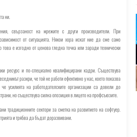
та ни.
ния, свързаност на мрежите с други производители. При
 зависимост от ситуацията. Някои хора искат ние да сме само
то това е изгодно от ценова гледна точка или заради технически
шки ресурс и по-специално квалифицирани кадри. Съществува
седникът разкри, че той не работи ефективно у нас, което показва
, че усилията на работодателските организации са довели до
страни, но съществува силна опозиция в лицето на профсъюзите.
ни традиционните сектори за сметка на развитието на софтуер.
трията и трябва да бъдат доразвивани.