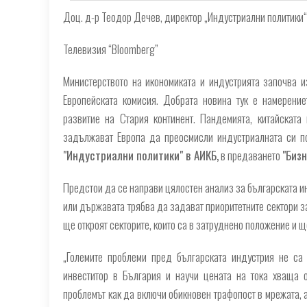
Доц. д-р Теодор Дечев, директор „Индустриални политики“ в
Телевизия “Bloomberg”
Министерството на икономиката и индустрията започва и
Европейската комисия. Добрата новина тук е намерени
развитие на Стария континент. Пандемията, китайската
задължават Европа да преосмисли индустриалната си по
"Индустриални политики" в АИКБ,
в предаването
"Биз
Предстои да се направи цялостен анализ за българската инд
или държавата трябва да задават приоритетните сектори за
ще откроят секторите, които са в затруднено положение и ще
„
Големите проблеми пред българската индустрия не са 
инвеститор в България и научи цената на тока хваща о
проблемът как да включи обикновен трафопост в мрежата, а