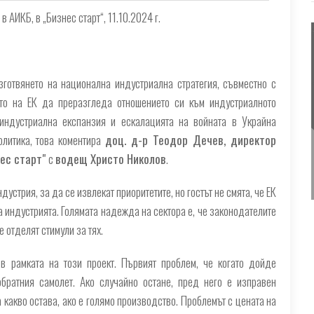
 АИКБ, в „Бизнес старт“, 11.10.2024 г.
зготвянето на национална индустриална стратегия, съвместно с
ето на ЕК да преразгледа отношението си към индустриалното
 индустриална експанзия и ескалацията на войната в Украйна
литика, това коментира
доц. д-р Теодор Дечев, директор
нес старт"
с
водещ Христо Николов
.
устрия, за да се извлекат приоритетите, но гостът не смята, че ЕК
 индустрията. Голямата надежда на сектора е, че законодателите
 отделят стимули за тях.
в рамката на този проект. Първият проблем, че когато дойде
братния самолет. Ако случайно остане, пред него е изправен
 какво остава, ако е голямо производство. Проблемът с цената на