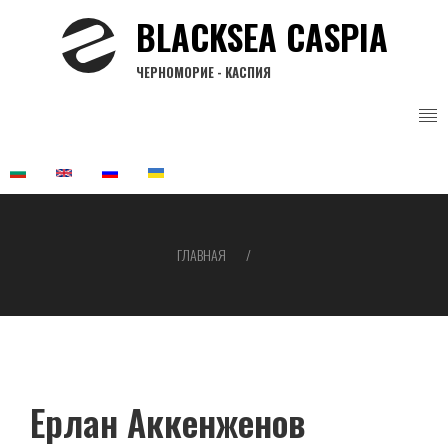
Перейти
BLACKSEA CASPIA
к
основному
ЧЕРНОМОРИЕ - КАСПИЯ
содержанию
ГЛАВНАЯ
Строка
навигации
Ерлан Аккенженов