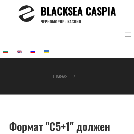
Перейти
BLACKSEA CASPIA
к
основному
ЧЕРНОМОРИЕ - КАСПИЯ
содержанию
ГЛАВНАЯ
Строка
навигации
Формат "С5+1" должен