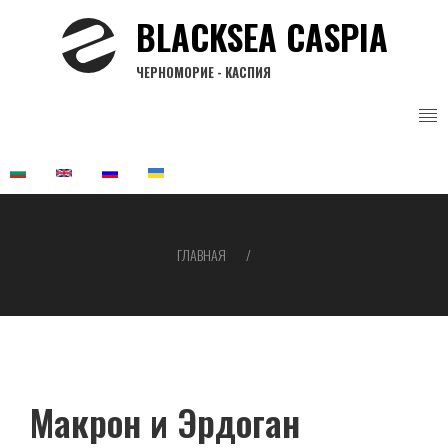
Перейти
BLACKSEA CASPIA
к
основному
ЧЕРНОМОРИЕ - КАСПИЯ
содержанию
ГЛАВНАЯ
Строка
навигации
Макрон и Эрдоган