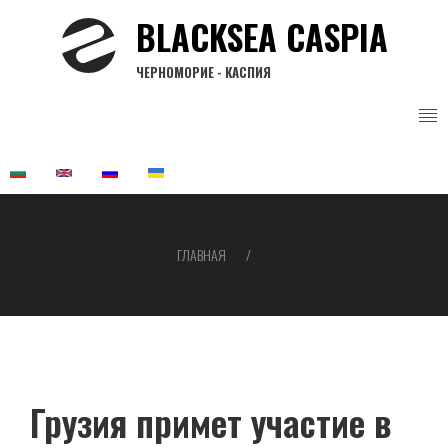
Перейти
BLACKSEA CASPIA
к
основному
ЧЕРНОМОРИЕ - КАСПИЯ
содержанию
ГЛАВНАЯ
Строка
навигации
Грузия примет участие в