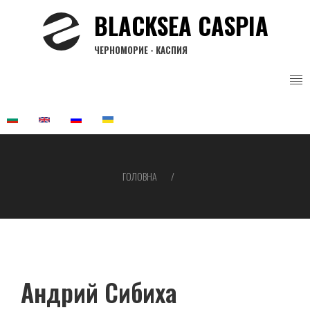
Перейти
BLACKSEA CASPIA
до
основного
ЧЕРНОМОРИЕ - КАСПИЯ
вмісту
ГОЛОВНА
Рядок
навіґації
Андрий Сибиха