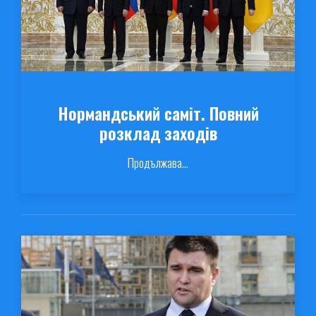
Нормандський саміт. Повний
розклад заходів
Продължава...