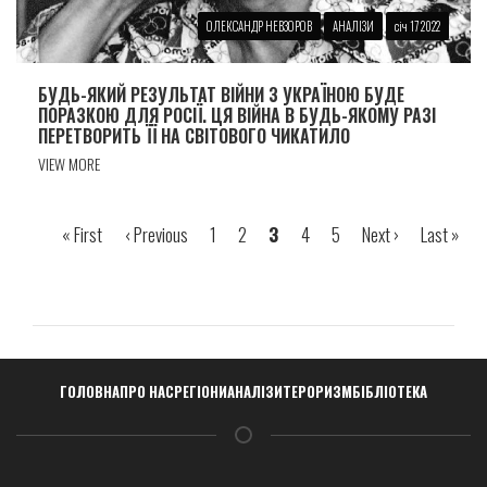
ОЛЕКСАНДР НЕВЗОРОВ
АНАЛІЗИ
січ 17 2022
БУДЬ-ЯКИЙ РЕЗУЛЬТАТ ВІЙНИ З УКРАЇНОЮ БУДЕ
ПОРАЗКОЮ ДЛЯ РОСІЇ. ЦЯ ВІЙНА В БУДЬ-ЯКОМУ РАЗІ
ПЕРЕТВОРИТЬ ЇЇ НА СВІТОВОГО ЧИКАТИЛО
VIEW MORE
Перша
« First
Попередня
‹ Previous
Сторінка
1
Сторінка
2
Сторінка
3
Сторінка
4
Сторінка
5
Наступна
Next ›
Остання
Last »
Розбивка
сторінка
сторінка
сторінка
сторінка
на
сторінки
Навигация
ГОЛОВНА
ПРО НАС
РЕГІОНИ
АНАЛІЗИ
ТЕРОРИЗМ
БІБЛІОТЕКА