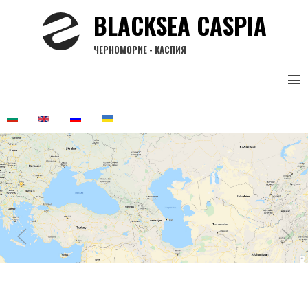
Перейти
BLACKSEA CASPIA
до
основного
ЧЕРНОМОРИЕ - КАСПИЯ
вмісту