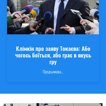
Клімкін про заяву Токаєва: Або
чогось боїться, або грає в якусь
гру
Продължава...