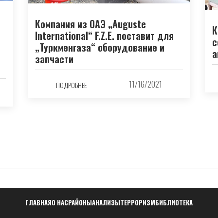
Компания из ОАЭ „Auguste
К
International“ F.Z.E. поставит для
с
„Туркменгаза“ оборудование и
а
запчасти
11/16/2021
ПОДРОБНЕЕ
Навигация
ГЛАВНАЯ
О НАС
РАЙОНЫ
АНАЛИЗЫ
ТЕРРОРИЗМ
БИБЛИОТЕКА