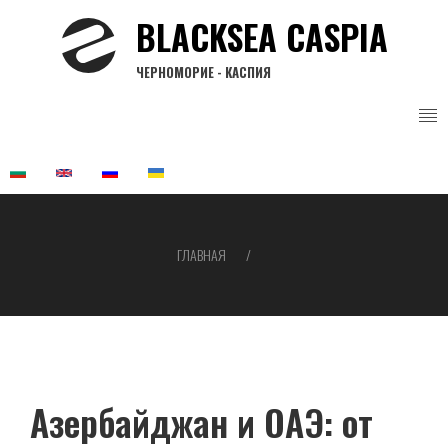
Перейти
BLACKSEA CASPIA
к
основному
ЧЕРНОМОРИЕ - КАСПИЯ
содержанию
ГЛАВНАЯ
Строка
навигации
Азербайджан и ОАЭ: от