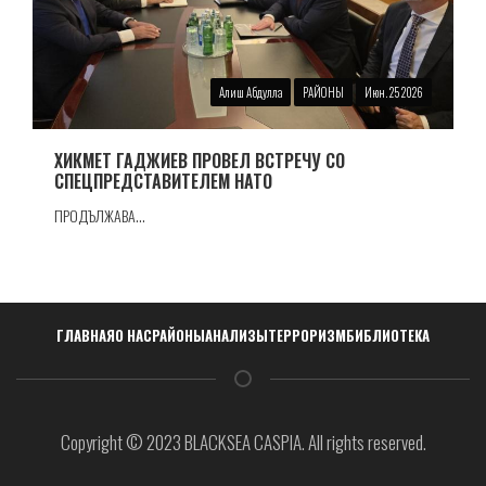
Алиш Абдулла
РАЙОНЫ
Июн. 25 2026
ХИКМЕТ ГАДЖИЕВ ПРОВЕЛ ВСТРЕЧУ СО
СПЕЦПРЕДСТАВИТЕЛЕМ НАТО
ПРОДЪЛЖАВА...
Навигация
ГЛАВНАЯ
О НАС
РАЙОНЫ
АНАЛИЗЫ
ТЕРРОРИЗМ
БИБЛИОТЕКА
Copyright © 2023 BLACKSEA CASPIA. All rights reserved.