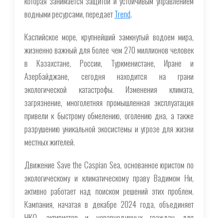
которая занимается защитой и устойчивым управлением
водными ресурсами, передает
Trend
.
Каспийское море, крупнейший замкнутый водоем мира,
жизненно важный для более чем 270 миллионов человек
в Казахстане, России, Туркменистане, Иране и
Азербайджане, сегодня находится на грани
экологической катастрофы. Изменения климата,
загрязнение, многолетняя промышленная эксплуатация
привели к быстрому обмелению, оголению дна, а также
разрушению уникальной экосистемы и угрозе для жизни
местных жителей.
Движение Save the Caspian Sea, основанное юристом по
экологическому и климатическому праву Вадимом Ни,
активно работает над поиском решений этих проблем.
Кампания, начатая в декабре 2024 года, объединяет
НКО, активистов и неравнодушных граждан для