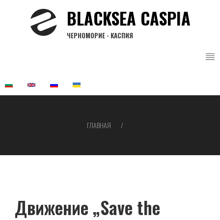
Перейти
BLACKSEA CASPIA
к
основному
ЧЕРНОМОРИЕ - КАСПИЯ
содержанию
ГЛАВНАЯ
Строка
навигации
Движение „Save the