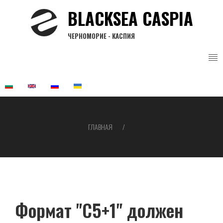
Перейти
BLACKSEA CASPIA
к
основному
ЧЕРНОМОРИЕ - КАСПИЯ
содержанию
ГЛАВНАЯ
Строка
навигации
Формат "С5+1" должен