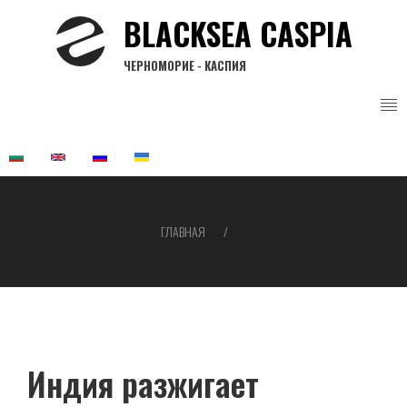
Перейти
BLACKSEA CASPIA
к
основному
ЧЕРНОМОРИЕ - КАСПИЯ
содержанию
ГЛАВНАЯ
Строка
навигации
Индия разжигает