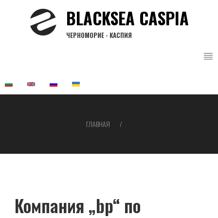
Перейти
BLACKSEA CASPIA
к
основному
ЧЕРНОМОРИЕ - КАСПИЯ
содержанию
ГЛАВНАЯ
Строка
навигации
Компания „bp“ по