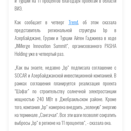
и Турции на 11 процентов благодаря проектам в области
ВИЭ.
Как сообщает в четверг
Trend
, об этом сказала
представитель региональной структуры bp в
Азербайджане, Грузии и Турции Айтен Гаджиева в ходе
„INMerge Innovation Summit“, организованного PASHA
Holding уже в четвертый раз.
„Как вы знаете, недавно „bp“ подписала соглашение с
SOCAR и Азербайджанской инвестиционной компанией. В
рамках соглашения планируется реализация проекта
“Шафаг” по строительству солнечной электростанции
мощностью 240 МВт в Джебраильском районе. Кроме
того, компания „bp“ намерена внедрить „зеленую“ энергию
на терминале „Сангачал“. Все эти шаги позволят сократить
выбросы „bp“ в регионе на 11 процентов“, - сказала она.