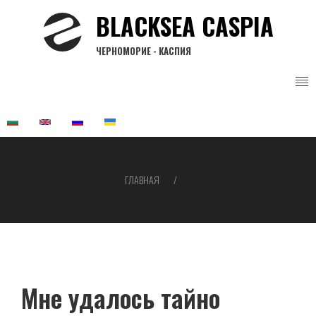
Перейти
BLACKSEA CASPIA
к
основному
ЧЕРНОМОРИЕ - КАСПИЯ
содержанию
ГЛАВНАЯ
Строка
навигации
Мне удалось тайно