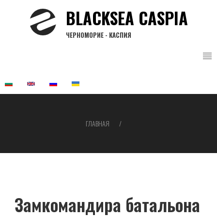
Перейти
BLACKSEA CASPIA
к
основному
ЧЕРНОМОРИЕ - КАСПИЯ
содержанию
ГЛАВНАЯ
Строка
навигации
Замкомандира батальона