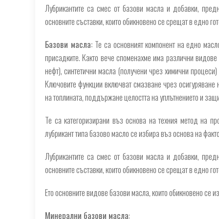
Лубрикантите са смес от базови масла и добавки, предн
основните съставки, които обикновено се срещат в едно гот
Базови масла:
Те са основният компонент на едно масло
присадките. Както вече споменахме има различни видове 
нефт), синтетични масла (получени чрез химични процеси) 
Ключовите функции включват смазване чрез осигуряване
на топлината, поддържане целостта на уплътнението и защ
Те са категоризирани въз основа на техния метод на пр
лубрикант типа базово масло се избира въз основа на факт
Лубрикантите са смес от базови масла и добавки, предн
основните съставки, които обикновено се срещат в едно гот
Ето основните видове базови масла, които обикновено се и
Минерални базови масла
: