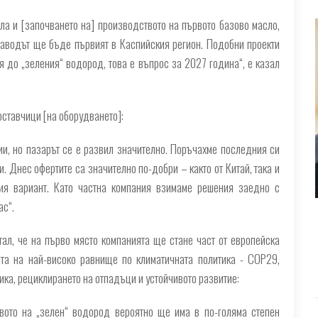
сла и [започването на] производството на първото базово масло,
Заводът ще бъде първият в Каспийския регион. Подобни проекти
я до „зеления“ водород, това е въпрос за 2027 година“, е казал
ставчици [на оборудването]:
ии, но пазарът се е развил значително. Поръчахме последния си
. Днес офертите са значително по-добри – както от Китай, така и
ия вариант. Като частна компания взимаме решения заедно с
ас“.
ал, че на първо място компанията ще стане част от европейска
ата на най-високо равнище по климатичната политика - COP29,
ика, рециклирането на отпадъци и устойчивото развитие:
твото на „зелен“ водород вероятно ще има в по-голяма степен