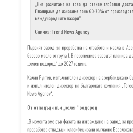
„Ние разчитаме на това да станем глобален доста
Планираме да изнасяме поне 60-70% от производствот
международните пазари“.
Снимка: Trend News Agency
Първият завод за преработка на отработени масла в Аз
базово масло от група I. В перспектива заводът планира 
„зелен водород“ до 2027 година.
Калин Рунтев, изпълнителен директор на азербайджано-бъл
и изпълнителен директор на българската компания „Torec 
News Agency“.
От отпадъци към „зелен“ водород
„В момента сме във фазата на изграждане на завод за прер
преработва отпадъци, класифицирани съгласно Базелската