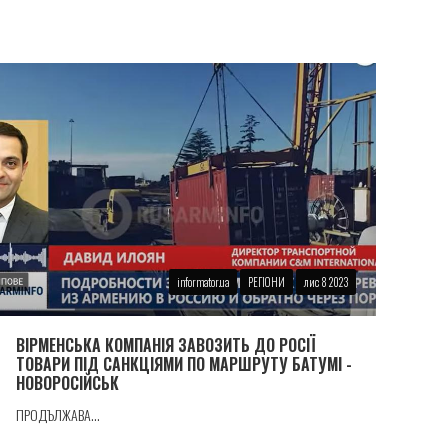
informator.ua
РЕГІОНИ
лис 8 2023
ВIРМЕНСЬКА КОМПАНIЯ ЗАВОЗИТЬ ДО РОСІЇ
ТОВАРИ ПIД САНКЦIЯМИ ПО МАРШРУТУ БАТУМI -
НОВОРОСIЙСЬК
ПРОДЪЛЖАВА...