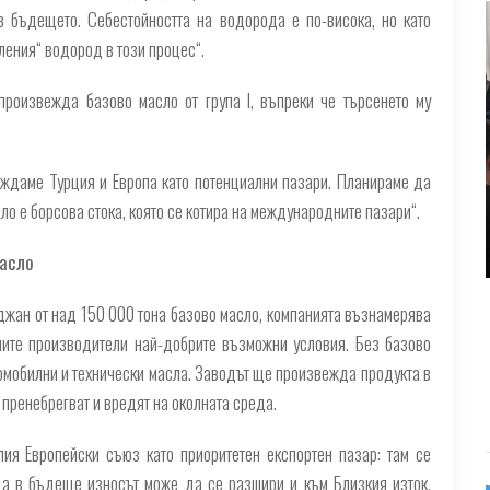
 бъдещето. Себестойността на водорода е по-висока, но като
ления“ водород в този процес“.
 произвежда базово масло от група I, въпреки че търсенето му
иждаме Турция и Европа като потенциални пазари. Планираме да
о е борсова стока, която се котира на международните пазари“.
масло
жан от над 150 000 тона базово масло, компанията възнамерява
ните производители най-добрите възможни условия. Без базово
омобилни и технически масла. Заводът ще произвежда продукта в
пренебрегват и вредят на околната среда.
ия Европейски съюз като приоритетен експортен пазар: там се
 а в бъдеще износът може да се разшири и към Близкия изток,