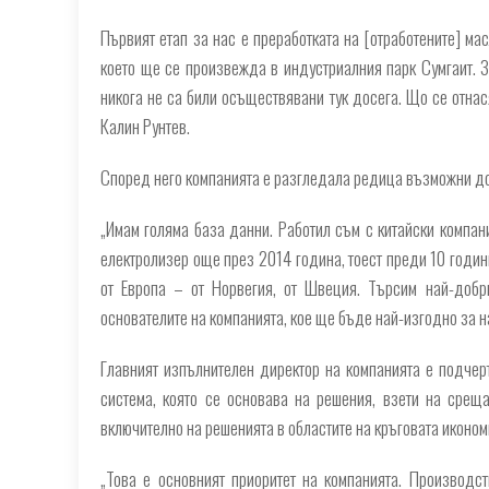
Първият етап за нас е преработката на [отработените] ма
което ще се произвежда в индустриалния парк Сумгаит. 
никога не са били осъществявани тук досега. Що се отнас
Калин Рунтев.
Според него компанията е разгледала редица възможни до
„Имам голяма база данни. Работил съм с китайски компан
електролизер още през 2014 година, тоест преди 10 години
от Европа – от Норвегия, от Швеция. Търсим най-добр
основателите на компанията, кое ще бъде най-изгодно за н
Главният изпълнителен директор на компанията е подчерт
система, която се основава на решения, взети на срещ
включително на решенията в областите на кръговата иконом
„Това е основният приоритет на компанията. Производс