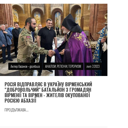
Акпер Хасанов – gazeta.ua
АНАЛІЗИ, РЕГІОНИ, ТЕРОРИЗМ
лип 3 2023
РОСІЯ ВІДПРАВЛЯЄ В УКРАЇНУ ВІРМЕНСЬКИЙ
"ДОБРОВОЛЬЧИЙ" БАТАЛЬЙОН З ГРОМАДЯН
ВІРМЕНІЇ ТА ВІРМЕН - ЖИТЕЛІВ ОКУПОВАНОЇ
РОСІЄЮ АБХАЗІЇ
ПРОДЪЛЖАВА...