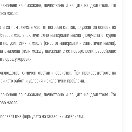
азначени за смазване, почистване и защита на двигателя. Ето
ово масло:
 и са по-голямата част от неговия състав, служещ за основа на
базови масла, включително минерални масла (получени от суров
и полусинтетични масла (смес от минерални и синтетични масла).
 на смазващ филм между движещите се повърхности, разсейване
ита срещу корозия.
оизводство, химичен състав и свойства. При производството на
ори като работни условия и екологични проблеми.
азначени за смазване, почистване и защита на двигателя. Ето
ово масло:
зползват във формулата на смазочни материали: