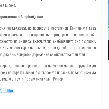
о е високо.
аправления в Азербайджан
зия продължават, но процесът е постепенен. Компанията дава
терий е намирането на правилния партньор: не непременно най-
ложността на бизнеса, включително снабдяването със суровини,
. Компанията търси партньори, готови да работят дългосрочно, а
а два дни. Конкретни държави не се откриват на този етап.
нира да започне производство на базово масло от група II и да
пеха на първата линия. Ако търсенето нарасне, пазарът може да
масло от група I“ е заключил Калин Рунтев.
7762.html