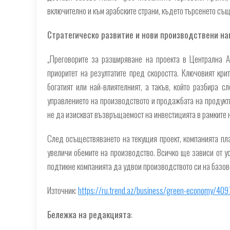
включително и към арабските страни, където търсенето същ
Стратегическо развитие и нови производствени н
„Преговорите за разширяване на проекта в Централна А
приоритет на резултатите пред скоростта. Ключовият кри
богатият или най-влиятелният, а такъв, който разбира с
управлението на производството и продажбата на продукти
не да изискват възвръщаемост на инвестицията в рамките н
След осъществяването на текущия проект, компанията пла
увеличи обемите на производство. Всичко ще зависи от ус
подтикне компанията да удвои производството си на базово 
Източник:
https://ru.trend.az/business/green-economy/409
Бележка на редакцията
: