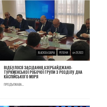
BLACKSEA-CASPIA
РЕГІОНИ
січ 25 2023
ВІДБУЛОСЯ ЗАСІДАННЯ АЗЕРБАЙДЖАНО-
ТУРКМЕНСЬКОЇ РОБОЧОЇ ГРУПИ З РОЗДІЛУ ДНА
КАСПІЙСЬКОГО МОРЯ
ПРОДЪЛЖАВА...