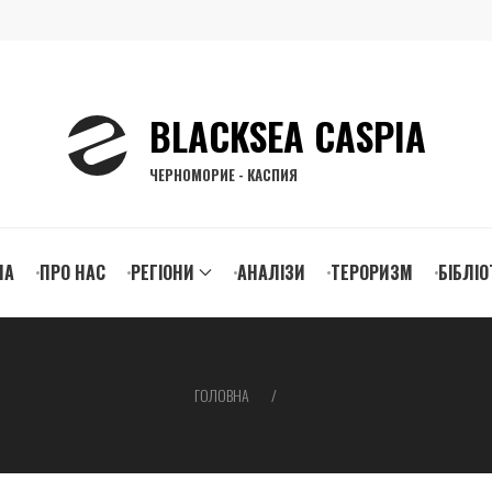
BLACKSEA CASPIA
ЧЕРНОМОРИЕ - КАСПИЯ
n
НА
ПРО НАС
РЕГІОНИ
АНАЛІЗИ
ТЕРОРИЗМ
БІБЛІО
igation
ГОЛОВНА