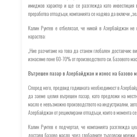
имиджов характер и ще се разглежда като инвестиция в
преработва отпадъци, компанията се надява да включи „зе
Калин Рунтев е отбелязал, че никой в ​​Азербайджан не
нараства:
„Ние разчитаме на това да станем глобален доставчик: в
изнасяме поне 60-70% от производството си. Базовото масл
Вътрешен пазар в Азербайджан и износ на базово 
Според него, предвид годишната необходимост в Азербайд
да заеме целия вътрешен пазар, като предложи на мест
масло е невъзможно производството на индустриални, авт
Азербайджан от рециклирани отпадъци, които в момента се 
Калин Рунтев е подчертал, че компанията разглежда цел
доставя базово масло чрез глобалните търговски мрежи,