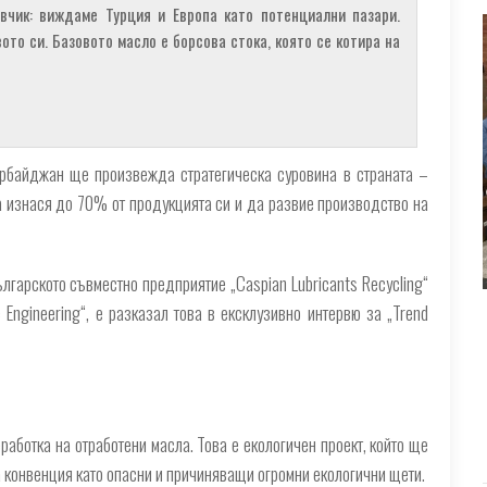
вчик: виждаме Турция и Европа като потенциални пазари.
о си. Базовото масло е борсова стока, която се котира на
ербайджан ще произвежда стратегическа суровина в страната –
да изнася до 70% от продукцията си и да развие производство на
гарското съвместно предприятие „Caspian Lubricants Recycling“
Engineering“, е разказал това в ексклузивно интервю за „Trend
аботка на отработени масла. Това е екологичен проект, който ще
 конвенция като опасни и причиняващи огромни екологични щети.