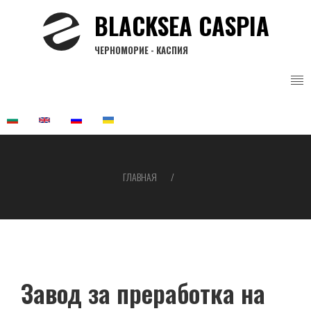
Перейти
BLACKSEA CASPIA
к
основному
ЧЕРНОМОРИЕ - КАСПИЯ
содержанию
ГЛАВНАЯ
Строка
навигации
Завод за преработка на