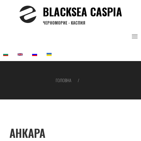
Перейти
BLACKSEA CASPIA
до
основного
ЧЕРНОМОРИЕ - КАСПИЯ
вмісту
ГОЛОВНА
Рядок
навіґації
АНКАРА