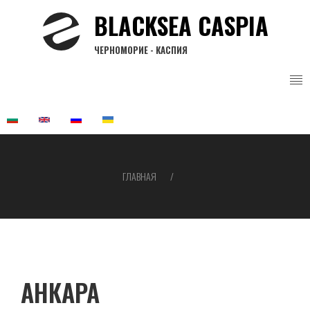
Перейти
BLACKSEA CASPIA
к
основному
ЧЕРНОМОРИЕ - КАСПИЯ
содержанию
ГЛАВНАЯ
Строка
навигации
АНКАРА