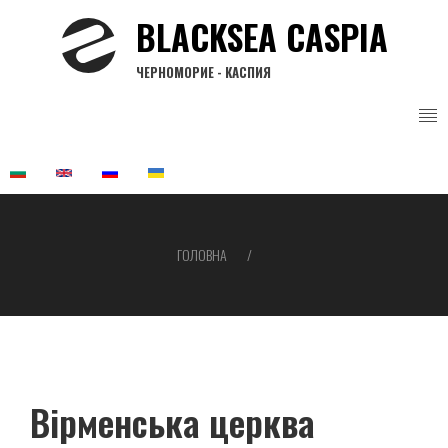
Перейти
BLACKSEA CASPIA
до
основного
ЧЕРНОМОРИЕ - КАСПИЯ
вмісту
ГОЛОВНА
Рядок
навіґації
Вірменська церква