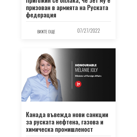
Пригожин се оплака, че зет му е
призован в армията на Руската
федерация
07/27/2022
ВИЖТЕ ОЩЕ
Канада въвежда нови санкции
за руската нефтена, газова и
химическа промишленост