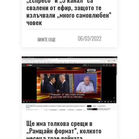
„Еспресо” и „5 канал” са
свалени от ефир, защото те
излъчвали „много самовлюбен”
човек
06/03/2022
ВИЖТЕ ОЩЕ
Ще има толкова срещи в
„Рамщайн формат”, колкото
месеца трае войната