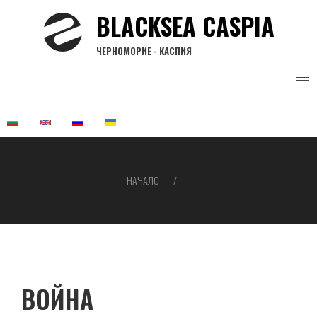
Премини
BLACKSEA CASPIA
към
основното
ЧЕРНОМОРИЕ - КАСПИЯ
съдържание
НАЧАЛО
Breadcrumb
ВОЙНА