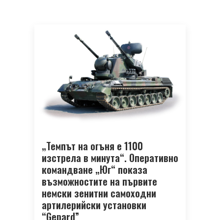
„Темпът на огъня е 1100
изстрела в минута“. Оперативно
командване „Юг“ показа
възможностите на първите
немски зенитни самоходни
артилерийски установки
“Gepard”