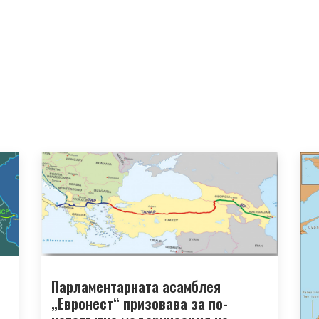
Парламентарната асамблея
„Евронест“ призовава за по-