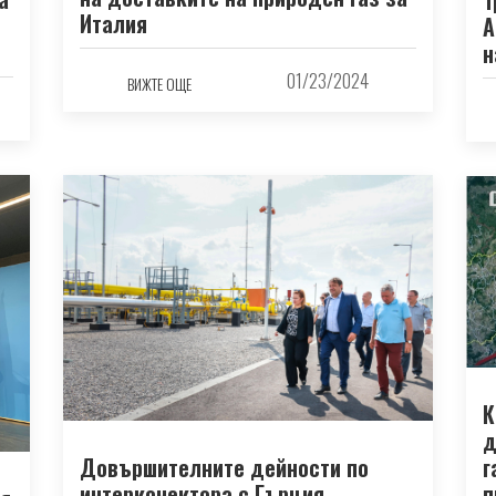
Италия
А
н
01/23/2024
ВИЖТЕ ОЩЕ
К
д
Довършителните дейности по
г
интерконектора с Гърция
п