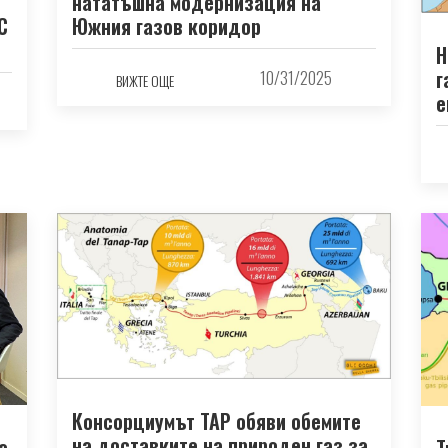
нататъшна модернизация на
С
Южния газов коридор
Н
г
10/31/2025
ВИЖТЕ ОЩЕ
е
Консорциумът TAP обяви обемите
на доставките на природен газ за
а
Т