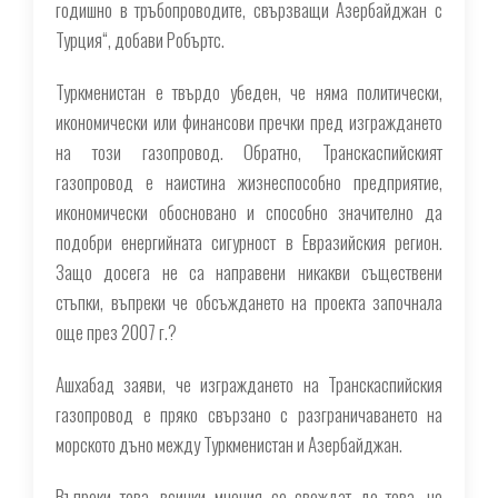
годишно в тръбопроводите, свързващи Азербайджан с
Турция“, добави Робъртс.
Туркменистан е твърдо убеден, че няма политически,
икономически или финансови пречки пред изграждането
на този газопровод. Обратно, Транскаспийският
газопровод е наистина жизнеспособно предприятие,
икономически обосновано и способно значително да
подобри енергийната сигурност в Евразийския регион.
Защо досега не са направени никакви съществени
стъпки, въпреки че обсъждането на проекта започнала
още през 2007 г.?
Ашхабад заяви, че изграждането на Транскаспийския
газопровод е пряко свързано с разграничаването на
морското дъно между Туркменистан и Азербайджан.
Въпреки това, всички мнения се свеждат до това, че