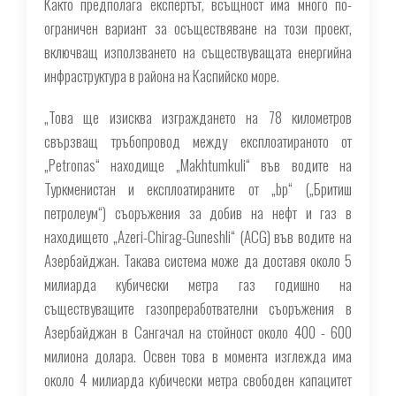
Както предполага експертът, всъщност има много по-
ограничен вариант за осъществяване на този проект,
включващ използването на съществуващата енергийна
инфраструктура в района на Каспийско море.
„Това ще изисква изграждането на 78 километров
свързващ тръбопровод между експлоатираното от
„Petronas“ находище „Makhtumkuli“ във водите на
Туркменистан и експлоатираните от „bp“ („Бритиш
петролеум“) съоръжения за добив на нефт и газ в
находището „Azeri-Chirag-Guneshli“ (ACG) във водите на
Азербайджан. Такава система може да доставя около 5
милиарда кубически метра газ годишно на
съществуващите газопреработвателни съоръжения в
Азербайджан в Сангачал на стойност около 400 - 600
милиона долара. Освен това в момента изглежда има
около 4 милиарда кубически метра свободен капацитет