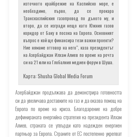
източното крайбрежие на Каспийско море, е
необходимо, първо, да се прокара
Транскаспийския газопровод по дъното му, и
второ, да се изгради нещо като Южния газов
коридор от Баку в посока на Европа. Основният
въпрос е кой ще финансира тези важни проекти?
Ние нямаме отговор на него“, каза президентът
на Азербайджан Илхам Алиев по време на речта
си на 21 юли на Глобалния медиен форум в Шуша.
Карта: Shusha Global Media Forum
Азербайджан продължава да демонстрира готовността
си да увеличава доставките на газ и да оказва помощ на
Европа по време на криза. Благодарение на добре
дефинираната енергийна стратегия на президента Илхам
Алиев, страната се утвърди като надежден енергиен
партньор за Европа. Страните от ЕС постепенно укрепват