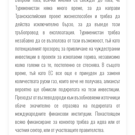
Туркменистан няма много време, за да направи
Транскаспийския проект жизнеспособен и трябва да
действа изключително бързо, за да въведе този
тръбопровод в експлоатация. Туркменистан трябва
незабавно да се възползва от тази възможност, тъй като
потенциалният прозорец за привличане на чуждестранни
инвестиции в проекти за изкопаеми горива, независимо
колко големи са те, постепенно се стеснява. В същото
време, тъй като ЕС все още е принуден да заменя
количествата руски газ, които вече не получава, алиансът
вероятно ще обмисли подкрепата на тези инвестиции.
Преходът от въглеводороди към възобновяеми източници
обаче значително се отразява на подкрепата от
международните финансови институции. Понастоящем
всяко финансиране за конектор трябва да идва или от
частния сектор, или от участващите правителства.