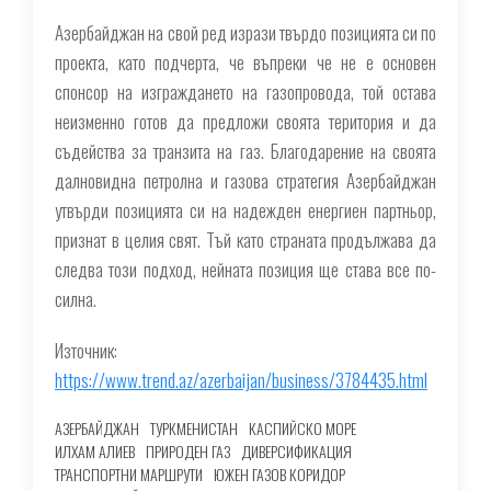
Азербайджан на свой ред изрази твърдо позицията си по
проекта, като подчерта, че въпреки че не е основен
спонсор на изграждането на газопровода, той остава
неизменно готов да предложи своята територия и да
съдейства за транзита на газ. Благодарение на своята
далновидна петролна и газова стратегия Азербайджан
утвърди позицията си на надежден енергиен партньор,
признат в целия свят. Тъй като страната продължава да
следва този подход, нейната позиция ще става все по-
силна.
Източник:
https://www.trend.az/azerbaijan/business/3784435.html
АЗЕРБАЙДЖАН
ТУРКМЕНИСТАН
КАСПИЙСКО МОРЕ
ИЛХАМ АЛИЕВ
ПРИРОДЕН ГАЗ
ДИВЕРСИФИКАЦИЯ
ТРАНСПОРТНИ МАРШРУТИ
ЮЖЕН ГАЗОВ КОРИДОР