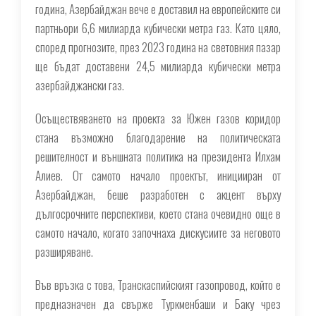
година, Азербайджан вече е доставил на европейските си
партньори 6,6 милиарда кубически метра газ. Като цяло,
според прогнозите, през 2023 година на световния пазар
ще бъдат доставени 24,5 милиарда кубически метра
азербайджански газ.
Осъществяването на проекта за Южен газов коридор
стана възможно благодарение на политическата
решителност и външната политика на президента Илхам
Алиев. От самото начало проектът, иницииран от
Азербайджан, беше разработен с акцент върху
дългосрочните перспективи, което стана очевидно още в
самото начало, когато започнаха дискусиите за неговото
разширяване.
Във връзка с това, Транскаспийският газопровод, който е
предназначен да свърже Туркменбаши и Баку чрез