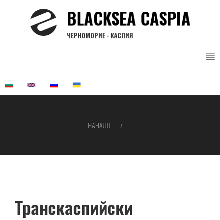
Премини
BLACKSEA CASPIA
към
основното
ЧЕРНОМОРИЕ - КАСПИЯ
съдържание
НАЧАЛО
Breadcrumb
Транскаспийски