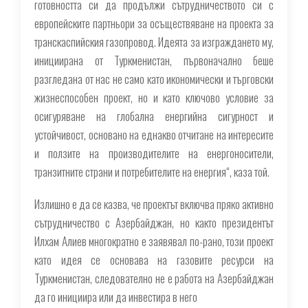
готовността си да продължи сътрудничеството си с
европейските партньори за осъществяване на проекта за
транскаспийския газопровод. Идеята за изграждането му,
инициирана от Туркменистан, първоначално беше
разгледана от нас не само като икономически и търговски
жизнеспособен проект, но и като ключово условие за
осигуряване на глобална енергийна сигурност и
устойчивост, основано на еднакво отчитане на интересите
и ползите на производителите на енергоносители,
транзитните страни и потребителите на енергия“, каза той.
Излишно е да се казва, че проектът включва пряко активно
сътрудничество с Азербайджан, но както президентът
Илхам Алиев многократно е заявявал по-рано, този проект
като идея се основава на газовите ресурси на
Туркменистан, следователно не е работа на Азербайджан
да го инициира или да инвестира в него