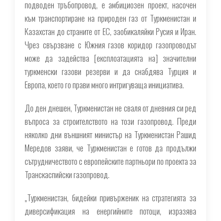
подводен тръбопровод, е амбициозен проект, насочен
към транспортиране на природен газ от Туркменистан и
Казахстан до страните от ЕС, заобикаляйки Русия и Иран.
Чрез свързване с Южния газов коридор газопроводът
може да задейства [експлоатацията на] значителни
туркменски газови резерви и да снабдява Турция и
Европа, което го прави много интригуваща инициатива.
До ден днешен, Туркменистан не сваля от дневния си ред
въпроса за строителството на този газопровод. Преди
няколко дни външният министър на Туркменистан Рашид
Мередов заяви, че Туркменистан е готов да продължи
сътрудничеството с европейските партньори по проекта за
Транскаспийски газопровод.
„Туркменистан, бидейки привърженик на стратегията за
диверсификация на енергийните потоци, изразява