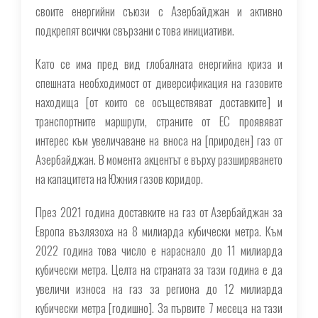
своите енергийни съюзи с Азербайджан и активно
подкрепят всички свързани с това инициативи.
Като се има пред вид глобалната енергийна криза и
спешната необходимост от диверсификация на газовите
находища [от които се осъществяват доставките] и
транспортните маршрути, страните от ЕС проявяват
интерес към увеличаване на вноса на [природен] газ от
Азербайджан. В момента акцентът е върху разширяването
на капацитета на Южния газов коридор.
През 2021 година доставките на газ от Азербайджан за
Европа възлязоха на 8 милиарда кубически метра. Към
2022 година това число е нараснало до 11 милиарда
кубически метра. Целта на страната за тази година е да
увеличи износа на газ за региона до 12 милиарда
кубически метра [годишно]. За първите 7 месеца на тази