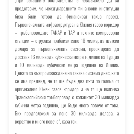
„При сегашните обстоятелства е невъзможно да си
представим, че международните финансови институции
биха били готови да финансират такъв проект.
Първоначалната инфраструктура на Южния газов коридор
– тръбопроводите TANAP и TAP и техните компресорни
станции – струваха приблизително 18 милиарда щатски
долара за първоначалната система, проектирана да
доставя 16 милиарда кубически метра годишно на Турция
и 10 милиарда кубически метра годишно на Италия.
Цената за възпроизвеждане на такава система днес, като
се има предвид, че тя ще бъде два пъти по-голяма от
оригиналния Южен газов коридор и че тя ще включва
Транскаспийския тръбопровод с капацитет 30 милиарда
кубични метра годишно, ще бъде много повече от това.
Бих предположил за поне 30 милиарда долара, а
вероятно и много повече“, каза той.