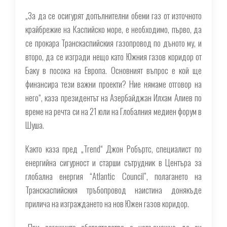
„За да се осигурят допълнителни обеми газ от източното
крайбрежие на Каспийско море, е необходимо, първо, да
се прокара Транскаспийския газопровод по дъното му, и
второ, да се изгради нещо като Южния газов коридор от
Баку в посока на Европа. Основният въпрос е кой ще
финансира тези важни проекти? Ние нямаме отговор на
него“, каза президентът на Азербайджан Илхам Алиев по
време на речта си на 21 юли на Глобалния медиен форум в
Шуша.
Както каза пред „Trend“ Джон Робъртс, специалист по
енергийна сигурност и старши сътрудник в Центъра за
глобална енергия “Atlantic Council”, полагането на
Транскаспийския тръбопровод наистина донякъде
прилича на изграждането на нов Южен газов коридор.