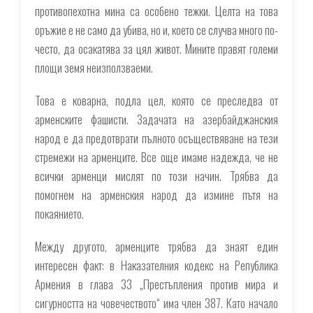
противопехотна мина са особено тежки. Целта на това
оръжие е не само да убива, но и, което се случва много по-
често, да осакатява за цял живот. Мините правят големи
площи земя неизползваеми.
Това е коварна, подла цел, която се преследва от
арменските фашисти. Задачата на азербайджанския
народ е да предотврати пълното осъществяване на тези
стремежи на арменците. Все още имаме надежда, че не
всички арменци мислят по този начин. Трябва да
помогнем на арменския народ да измине пътя на
покаянието.
Между другото, арменците трябва да знаят един
интересен факт: в Наказателния кодекс на Република
Армения в глава 33 „Престъпления против мира и
сигурността на човечеството“ има член 387. Като начало