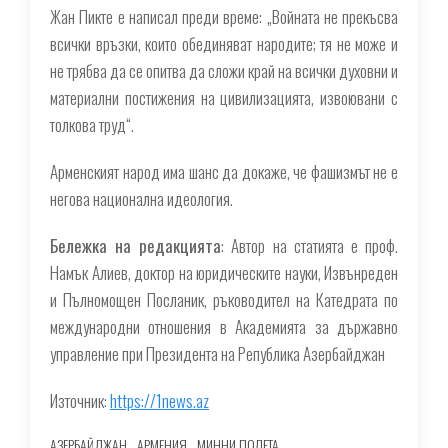
Жан Пикте е написал преди време: „Войната не прекъсва
всички връзки, които обединяват народите; тя не може и
не трябва да се опитва да сложи край на всички духовни и
материални постижения на цивилизацията, извоювани с
толкова труд“.
Арменският народ има шанс да докаже, че фашизмът не е
негова национална идеология.
Бележка на редакцията
: Автор на статията е проф.
Намък Алиев, доктор на юридическите науки, Извънреден
и Пълномощен Посланик, ръководител на Катедрата по
международни отношения в Академията за държавно
управление при Президента на Република Азербайджан
Източник:
https://1news.az
АЗЕРБАЙДЖАН
АРМЕНИЯ
МИННИ ПОЛЕТА