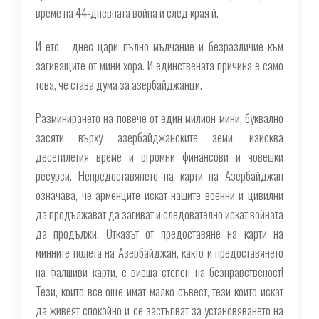
време на 44-дневната война и след края й.
И ето - днес цари пълно мълчание и безразличие към
загиващите от мини хора. И единствената причина е само
това, че става дума за азербайджанци.
Разминирането на повече от един милион мини, буквално
засяти върху азербайджанските земи, изисква
десетилетия време и огромни финансови и човешки
ресурси. Непредоставянето на карти на Азербайджан
означава, че арменците искат нашите военни и цивилни
да продължават да загиват и следователно искат войната
да продължи. Отказът от предоставяне на карти на
минните полета на Азербайджан, както и предоставянето
на фалшиви карти, е висша степен на безнравственост!
Тези, които все още имат малко съвест, тези които искат
да живеят спокойно и се застъпват за установяването на