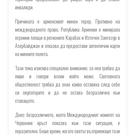
инвалиди.
Причината е арменският минен терор. Противно на
международното право, Република Армения е минирала
огромни площи в регионите Карабах и Източен Зангезур в
Азербайджан и отказва да предостави автентични карти
на минните полета.
Тази тема изисква специално внимание; за нея трябва да
пише и говори всеки който може. Световната
общественост трябва да знае какво оставиха след себе
си окупаторите и да не остава безразлична към
ставащото.
Днес безразличието, което Международният комитет на
Червения кръст показва към тази ситуация, е
поразително. Беше време, когато светът възприемаше тази