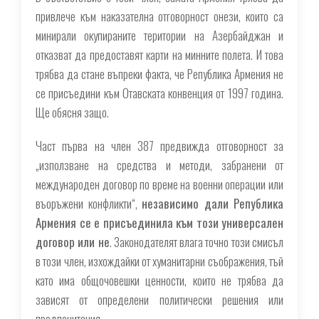
привлече към наказателна отговорност онези, които са
минирали окупираните територии на Азербайджан и
отказват да предоставят карти на минните полета. И това
трябва да стане въпреки факта, че Република Армения не
се присъедини към Отавската конвенция от 1997 година.
Ще обясня защо.
Част първа на член 387 предвижда отговорност за
„използване на средства и методи, забранени от
международен договор по време на военни операции или
въоръжени конфликти“,
независимо дали Република
Армения се е присъединила към този универсален
договор или не
. Законодателят влага точно този смисъл
в този член, изхождайки от хуманитарни съображения, тъй
като има общочовешки ценности, които не трябва да
зависят от определени политически решения или
предпочитания.