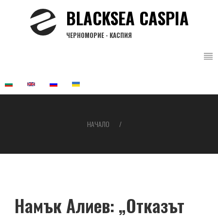
Премини
BLACKSEA CASPIA
към
основното
ЧЕРНОМОРИЕ - КАСПИЯ
съдържание
НАЧАЛО
Breadcrumb
Намък Алиев: „Отказът