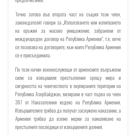
Точно затова във втората част на същия този член,
законодателят говори за „Използването или изпитването
на оръжия за масово унищожение, забранени от
международен договор на Република Армения“, т.е. вече
се позовава на договорите, към които Република Армения
се е присъединила.
По този начин военнослужещи от арменските въоръжени
сили са извършили престъпления срещу мира и
сигурността на човечеството в окупираните територии на
Република Азербайджан, визирани в част първа на член
387 от Наказателния кодекс на Република Армения.
Извършителите трябва да получат заслужено наказание, а
Армения трябва да вземе мерки за намаляване на
престъпните последици от извършените деяния.