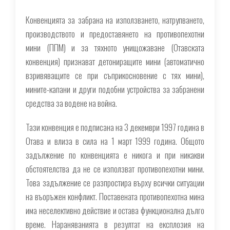
Конвенцията за забрана на използването, натрупването,
производството и предоставянето на противопехотни
мини (ППМ) и за тяхното унищожаване (Отавската
конвенция) признават детониращите мини (автоматично
взривяващите се при съприкосновение с тях мини),
мините-капани и други подобни устройства за забранени
средства за водене на война.
Тази конвенция е подписана на 3 декември 1997 година в
Отава и влиза в сила на 1 март 1999 година. Общото
задължение по конвенцията е никога и при никакви
обстоятелства да не се използват противопехотни мини.
Това задължение се разпростира върху всички ситуации
на въоръжен конфликт. Поставената противопехотна мина
има неселективно действие и остава функционална дълго
време. Нараняванията в резултат на експлозия на