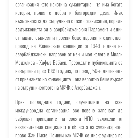
организация като наистина хуманитарна - тя има богата
история, пълна с добри и благородни дела. Имах
възможността да сътруднича с тази организация, поради
задълженията си в азербайджанския Парламент и един
от нашите съвместни проекти беше първият и единствен
превод на Женевските конвенции от 1949 година на
азербайджански, направен от мен и моя колега в Милли
Меджлиса - Хафъз Бабаев. Преводът и публикацията са
извършени през 1999 година, по повод 50-годишнината
от приемането на конвенциите. Това вероятно беше върхът
на сътрудничеството на МКЧК с Азербайджан.
През последните години, служителите на тази
международна организация все повече започват да
забравят принципите на своята НПО, заложени от
изключителния специалист в областта на хуманитарното
право Жан Пикте. Помним как МКЧК се дискредитира по