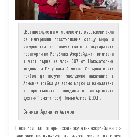
„Военнослужещи от арменските въоръжени сили
са извършили престъпления срещу мира и
сигурността на човечеството в окупираните
територии на Република Азербайджан, визирани
в част първа на член 387 от Наказателния
кодекс на Република Армения. Извършителите
трябва да получат заслужено наказание, а
Армения трябва да вземе мерки за намаляване
на престъпните последици от извършените
деяния“, смята проф. Намък Алиев, Д.Ю.Н.
Снимка: Архив на Автора
В освободените от арменската окупация азербайджански
територии продължават да умират хора и да стават