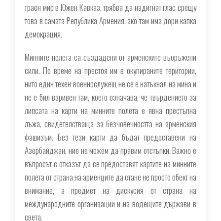
траен мир в Южен Кавказ, трябва да надигнат глас срещу
това в самата Република Армения, ако там има дори капка
демокрация.
Минните полета са създадени от арменските въоръжени
сили. По време на престоя им в окупираните територии,
нито един техен военнослужещ не се е натъкнал на мина и
не е бил взривен там, което означава, че твърдението за
липсата на карти на минните полета е явна престъпна
лъжа, свидетелстваща за безчовечността на арменския
фашизъм. Без тези карти да бъдат предоставени на
Азербайджан, ние не можем да правим отстъпки. Важно е
въпросът с отказът да се предоставят картите на минните
полета от страна на арменците да стане не просто обект на
внимание, а предмет на дискусия от страна на
международните организации и на водещите държави в
света.