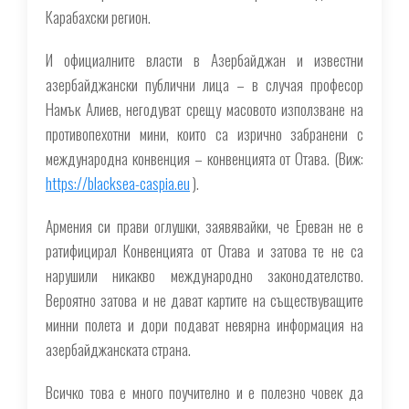
Карабахски регион.
И официалните власти в Азербайджан и известни
азербайджански публични лица – в случая професор
Намък Алиев, негодуват срещу масовото използване на
противопехотни мини, които са изрично забранени с
международна конвенция – конвенцията от Отава. (Виж:
https://blacksea-caspia.eu
).
Армения си прави оглушки, заявявайки, че Ереван не е
ратифицирал Конвенцията от Отава и затова те не са
нарушили никакво международно законодателство.
Вероятно затова и не дават картите на съществуващите
минни полета и дори подават невярна информация на
азербайджанската страна.
Всичко това е много поучително и е полезно човек да