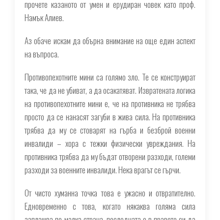
прочете казаното от умен и ерудиран човек като проф.
Намък Алиев.
Аз обаче искам да обърна внимание на още един аспект
на въпроса.
Противопехотните мини са голямо зло. Те се конструират
така, че да не убиват, а да осакатяват. Извратената логика
на противопехотните мини е, че на противника не трябва
просто да се нанасят загуби в жива сила. На противника
трябва да му се стоварят на гърба и безброй военни
инвалиди – хора с тежки физически увреждания. На
противника трябва да му бъдат отворени разходи, големи
разходи за военните инвалиди. Нека врагът се гърчи.
От чисто хуманна точка това е ужасно и отвратително.
Едновременно с това, когато някаква голяма сила
заплашва по-малка страна, последната е в правото си да