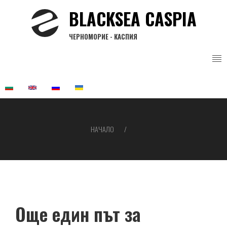
Премини
BLACKSEA CASPIA
към
основното
ЧЕРНОМОРИЕ - КАСПИЯ
съдържание
НАЧАЛО
Breadcrumb
Още един път за