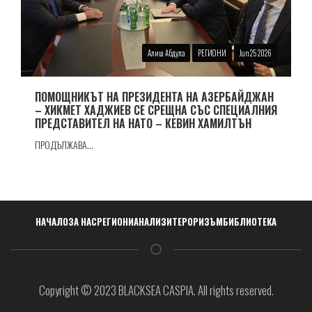
Алиш Абдула
РЕГИОНИ
Jun 25 2026
ПОМОЩНИКЪТ НА ПРЕЗИДЕНТА НА АЗЕРБАЙДЖАН
– ХИКМЕТ ХАДЖИЕВ СЕ СРЕЩНА СЪС СПЕЦИАЛНИЯ
ПРЕДСТАВИТЕЛ НА НАТО – КЕВИН ХАМИЛТЪН
ПРОДЪЛЖАВА...
Навигация
НАЧАЛО
ЗА НАС
РЕГИОНИ
АНАЛИЗИ
ТЕРОРИЗЪМ
БИБЛИОТЕКА
Copyright © 2023 BLACKSEA CASPIA. All rights reserved.