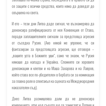
се защити с всички средства, които няма да доведат до
свършека на света.
И ето – тези дни Литва даде сигнал, че възнамерява да
денонсира ратифицираната от нея Конвенция от Отава,
поради заплашителните сигнали за предстояща агресия
от съседна Русия. (Ако някой ме упрекне, че си
фантазирам за предстоящата агресия, ще отговоря –
„вашите уста в Божиите уши“, само че знаем, че Русия
нямаше да напада и Украйна. Спомняте си хоровите
декламации и клетви и на Маша Захарова и на Лавров,
който става все по-убедителен в борбата си за номинация
за главна роля в спектакъл на сцената на Международния
наказателен съд).
Днес Литва размишлява дали да не денонсира
конвенцията, утре над същото ще се замислят и Латвия и