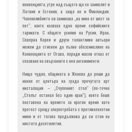
конвенцията, утре над същото ще се замислят и
Латвия и Естония, а защо не и Финландия.
Човеколюбието си заминава „на кино от шест за
пет“, както казваха едно време софийските
тарикати. С общите усилия на Русия, Иран,
Северна Корея и други талантливи актьори
можем да стигнем до пълно обезсмисляне на
Конвенцията от Отава, поради масов отказ от
спазване на свързаните с нея ангажименти.
Нищо чудно, общината в Женева да реши да
махне от центъра на града прочутата арт
инсталация – „Счупеният стол“ (по-точно
„Столът останал без един крак“), която беше
поставена на времето за кратко време като
протест срещу злоупотребата с противопехотни
мини и от тогава продължава да си стои на
мястото десетилетия.