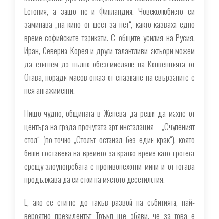
Естония, а защо не и Финландия. Човеколюбието си
заминава „на кино от шест за пет“, както казваха едно
време софийските тарикати. С общите усилия на Русия,
Иран, Северна Корея и други талантливи актьори можем
да стигнем до пълно обезсмисляне на Конвенцията от
Отава, поради масов отказ от спазване на свързаните с
нея ангажименти.
Нищо чудно, общината в Женева да реши да махне от
центъра на града прочутата арт инсталация – „Счупеният
стол“ (по-точно „Столът останал без един крак“), която
беше поставена на времето за кратко време като протест
срещу злоупотребата с противопехотни мини и от тогава
продължава да си стои на мястото десетилетия.
Е, ако се стигне до такъв развой на събитията, най-
вероятно президентът Тръмп ще обяви, че за това е