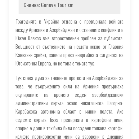
Снимка: Geneve Tourism
Трагедията в Украйна отдавна е превърнала войната
между Армения и Азербайджан и останалите конфликти в
Южен Кавказ във второстепенен проблем за публиката.
Всъщност от състоянието на нещата южно от Главния
Кавказки хребет, зависи пряко енергийната сигурност на
Югоизточна Европа, но не това е темата тук.
Тук става дума за гневните протести на Азербайджан за
това, че въоръжените сили на Армения превърнаха
окупираните на времето седем азербайджански
административни окръга около някогашната Нагорно-
Карабахска автономна област в минни полета. Ако
седемте окръга бяха превърнати в картофени ниви,
спорно е дали в тях била били посадени толкова картофи,
колкото противопехотни мини са заровени в днешния