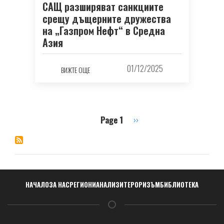
САЩ разширяват санкциите
срещу дъщерните дружества
на „Газпром Нефт“ в Средна
Азия
01/12/2025
ВИЖТЕ ОЩЕ
Page 1
Next
››
Pagination
page
Навигация
НАЧАЛО
ЗА НАС
РЕГИОНИ
АНАЛИЗИ
ТЕРОРИЗЪМ
БИБЛИОТЕКА