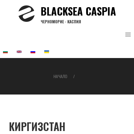
Премини
BLACKSEA CASPIA
към
основното
ЧЕРНОМОРИЕ - КАСПИЯ
съдържание
НАЧАЛО
Breadcrumb
КИРГИЗСТАН