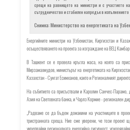
срещи на равнището на министри и с участието на
сътрудничество и стабилен напредък в изпълнението 
Снимка: Министерство на енергетиката на Узбе
Енергийните министри на Узбекистан, Киргизстан и Каза
осъществяването на проекта за изграждане на ВЕЦ Камбара
В Ташкент се е провела кръгла маса, на която са прис
Мирзамахмудов, министърът на енергетиката на Киргизстан
Казахстан - Сунгат Есимханов, както и Регионалният директ
На събитието са присъствали и Каролин Санчес-Парамо, д
Азия на Световната банка, и Чарлз Кормие - регионален ди
„Радваме се да бъдем домакини на участниците в проек
тристранната среща. Ние сме уверени, че този проект 
укрепвайки регионалната енергийна сигурност, ускорявай