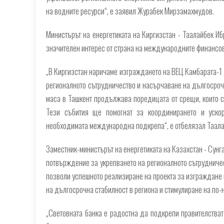
на водните ресурси“, е заявил Журабек Мирзамахмудов.
Министърът на енергетиката на Киргизстан - Таалайбек Иб
значителен интерес от страна на международните финансов
„В Киргизстан наричаме изграждането на ВЕЦ Камбарата-1 „
регионалното сътрудничество и насърчаване на дългосроч
маса в Ташкент продължава поредицата от срещи, които с
Тези събития ще помогнат за координирането и ускор
необходимата международна подкрепа“, е отбелязал Таала
Заместник-министърът на енергетиката на Казахстан - Сунг
потвърждение за укрепването на регионалното сътрудничес
позволи успешното реализиране на проекта за изграждане н
на дългосрочна стабилност в региона и стимулиране на по
„Световната банка е радостна да подкрепи правителствата