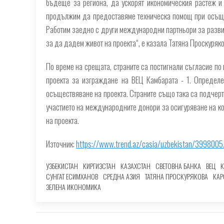
бъдеще за региона, да ускорят икономическия растеж и
продължим да предоставяме техническа помощ при осъщес
Работим заедно с други международни партньори за разви
за да дадем живот на проекта“, е казала Татяна Проскуряко
По време на срещата, страните са постигнали съгласие по
проекта за изграждане на ВЕЦ Камбарата - 1. Определе
осъществяване на проекта. Страните също така са подчерт
участието на международните донори за осигуряване на к
на проекта.
Източник:
https://www.trend.az/casia/uzbekistan/3998005
УЗБЕКИСТАН
КИРГИЗСТАН
КАЗАХСТАН
СВЕТОВНА БАНКА
ВЕЦ
К
СУНГАТ ЕСИМХАНОВ
СРЕДНА АЗИЯ
ТАТЯНА ПРОСКУРЯКОВА
КАР
ЗЕЛЕНА ИКОНОМИКА