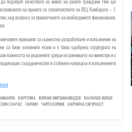
 да подобрят качеството на живот на своите граждани. Ние ще
твяването на проекта за строителството на ВЕЦ Камбарата – 1.
тие, над въпроса за привлечането на необходимото финансиране,
ва.
 ключовите принципи за съвместно разработване и изпълнение на
ни са били основните етапи и е била одобрена структурата на
али важността на редовните срещи на равнището на министри и с
оординация, сътрудничество и стабилен напредък в изпълнението
.html
АМБАРАТА
ЕНЕРГЕТИКА
ЖУРАБЕК МИРЗАМАХМУДОВ
ТААЛАЙБЕК ИБРАЕВ
ОЛИН САНЧЕС
ПАРАМО
ЧАРЛЗ КОРМИЕ
ЕНЕРГИЙНА СИГУРНОСТ