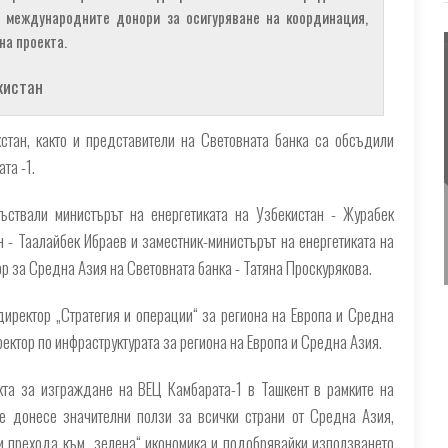
 международните донори за осигуряване на координация,
на проекта.
кистан
хстан, както и представители на Световната банка са обсъдили
та -1.
ъствали министърът на енергетиката на Узбекистан - Журабек
 - Таалайбек Ибраев и заместник-министърът на енергетиката на
ор за Средна Азия на Световната банка - Татяна Проскурякова.
иректор „Стратегия и операции“ за региона на Европа и Средна
ректор по инфраструктурата за региона на Европа и Средна Азия.
та за изграждане на ВЕЦ Камбарата-1 в Ташкент в рамките на
ще донесе значителни ползи за всички страни от Средна Азия,
ки прехода към „зелена“ икономика и подобрявайки използването