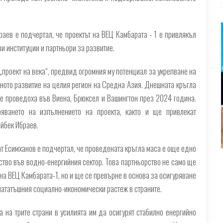
раев е подчертал, че проектът на ВЕЦ Камбарата - 1 е привлякъл
и институции и партньори за развитие.
проект на века“, предвид огромния му потенциал за укрепване на
ното развитие на целия регион на Средна Азия. Днешната кръгла
е проведоха във Виена, Брюксел и Вашингтон през 2024 година.
яването на изпълнението на проекта, както и ще привлекат
йбек Ибраев.
ат Есимханов е подчертал, че проведената кръгла маса е още едно
тво във водно-енергийния сектор. Това партньорство не само ще
а ВЕЦ Камбарата-1, но и ще се превърне в основа за осигуряване
-нататъшния социално-икономически растеж в страните.
 на трите страни в усилията им да осигурят стабилно енергийно