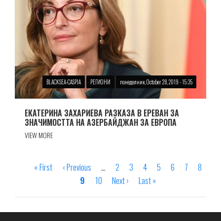
BLACKSEA-CASPIA
РЕГИОНИ
понеделник, October 28, 2019 - 15:35
ЕКАТЕРИНА ЗАХАРИЕВА РАЗКАЗА В ЕРЕВАН ЗА
ЗНАЧИМОСТТА НА АЗЕРБАЙДЖАН ЗА ЕВРОПА
VIEW MORE
First
« First
Previous
‹ Previous
…
Страница
2
Страница
3
Страница
4
Страница
5
Страница
6
Страница
7
Страни
8
Pagination
page
page
Страница
9
Страница
10
Next
Next ›
Last
Last »
page
page