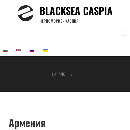
Премини
BLACKSEA CASPIA
към
основното
ЧЕРНОМОРИЕ - КАСПИЯ
съдържание
НАЧАЛО
Breadcrumb
Армения