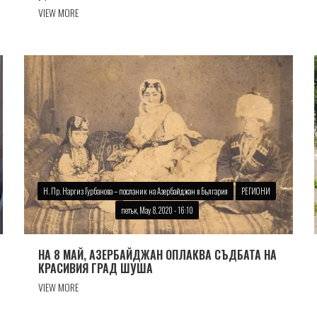
VIEW MORE
Н. Пр. Наргиз Гурбанова – посланик на Азербайджан в България
РЕГИОНИ
петък, May 8, 2020 - 16:10
НА 8 МАЙ, АЗЕРБАЙДЖАН ОПЛАКВА СЪДБАТА НА
КРАСИВИЯ ГРАД ШУША
VIEW MORE