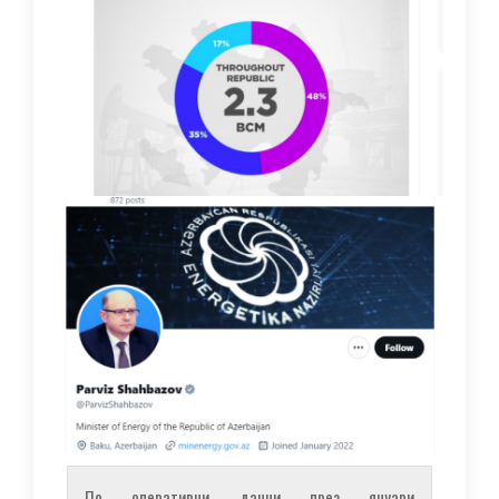
По оперативни данни през януари