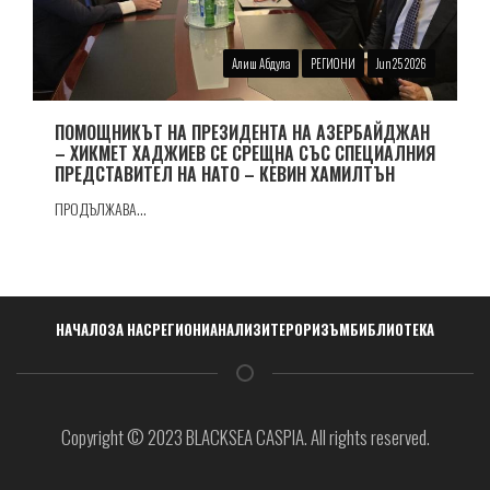
Алиш Абдула
РЕГИОНИ
Jun 25 2026
ПОМОЩНИКЪТ НА ПРЕЗИДЕНТА НА АЗЕРБАЙДЖАН
– ХИКМЕТ ХАДЖИЕВ СЕ СРЕЩНА СЪС СПЕЦИАЛНИЯ
ПРЕДСТАВИТЕЛ НА НАТО – КЕВИН ХАМИЛТЪН
ПРОДЪЛЖАВА...
Навигация
НАЧАЛО
ЗА НАС
РЕГИОНИ
АНАЛИЗИ
ТЕРОРИЗЪМ
БИБЛИОТЕКА
Copyright © 2023 BLACKSEA CASPIA. All rights reserved.