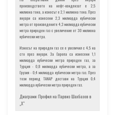
производството на нефт-кондензат е 2,5
милиона тона, а износът е 2,1 милиона тона. През
януари са изнесени 2,3 милиарда кубически
метра от произведените 4,3 милиарда кубически
метра природен газ с увеличение от 30 милиона
кубически метра.
Износът на природен газ се е увеличил с 4,5 на
сто през януари. За Европа са изнесени 1,1
милиарда кубически метра природен газ, за
Турция - 0,8 милиарда кубически метра, а за
Грузия - 0,4 милиарда кубически метра газ. През
този период TANAP достави на Турция 0,4
милиарда кубически метра природен газ.
Диаграми: Профил на Парвиз Шахбазов в
„Х“