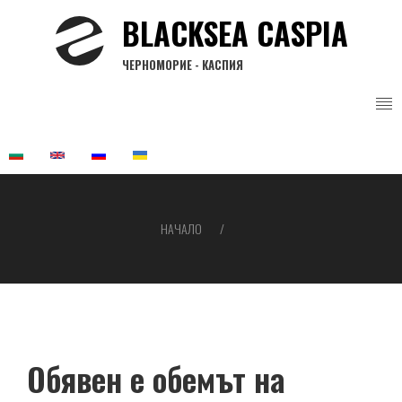
Премини
BLACKSEA CASPIA
към
основното
ЧЕРНОМОРИЕ - КАСПИЯ
съдържание
НАЧАЛО
Breadcrumb
Обявен е обемът на