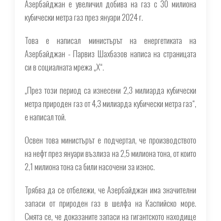
Азербайджан е увеличил добива на газ с 30 милиона
кубически метра газ през януари 2024 г.
Това е написал министърът на енергетиката на
Азербайджан - Парвиз Шахбазов написа на страницата
си в социалната мрежа „X“.
„През този период са изнесени 2,3 милиарда кубически
метра природен газ от 4,3 милиарда кубически метра газ“,
е написал той.
Освен това министърът е подчертал, че производството
на нефт през януари възлиза на 2,5 милиона тона, от които
2,1 милиона тона са били насочени за износ.
Трябва да се отбележи, че Азербайджан има значителни
запаси от природен газ в шелфа на Каспийско море.
Смята се, че доказаните запаси на гигантското находище