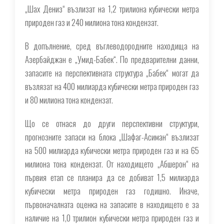
„Шах Дениз“ възлизат на 1,2 трилиона кубически метра
природен газ и 240 милиона тона кондензат.
В допълнение, сред въглеводородните находища на
Азербайджан е „Умид-Бабек“. По предварителни данни,
запасите на перспективната структура „Бабек“ могат да
възлязат на 400 милиарда кубически метра природен газ
и 80 милиона тона кондензат.
Що се отнася до други перспективни структури,
прогнозните запаси на блока „Шафаг-Асиман“ възлизат
на 500 милиарда кубически метра природен газ и на 65
милиона тона кондензат. От находището „Абшерон“ на
първия етап се планира да се добиват 1,5 милиарда
кубически метра природен газ годишно. Иначе,
първоначалната оценка на запасите в находището е за
наличие на 1,0 трилион кубически метра природен газ и