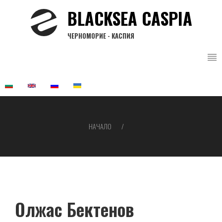
Премини
BLACKSEA CASPIA
към
основното
ЧЕРНОМОРИЕ - КАСПИЯ
съдържание
НАЧАЛО
Breadcrumb
Олжас Бектенов