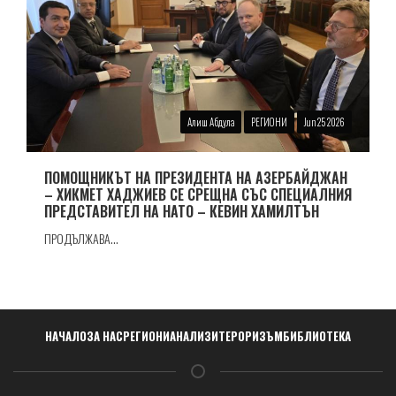
Алиш Абдула
РЕГИОНИ
Jun 25 2026
ПОМОЩНИКЪТ НА ПРЕЗИДЕНТА НА АЗЕРБАЙДЖАН
– ХИКМЕТ ХАДЖИЕВ СЕ СРЕЩНА СЪС СПЕЦИАЛНИЯ
ПРЕДСТАВИТЕЛ НА НАТО – КЕВИН ХАМИЛТЪН
ПРОДЪЛЖАВА...
Навигация
НАЧАЛО
ЗА НАС
РЕГИОНИ
АНАЛИЗИ
ТЕРОРИЗЪМ
БИБЛИОТЕКА