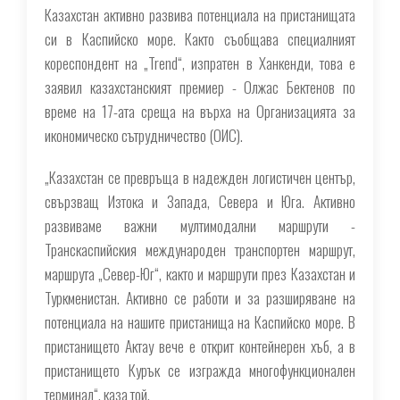
Казахстан активно развива потенциала на пристанищата
си в Каспийско море. Както съобщава специалният
кореспондент на „Trend“, изпратен в Ханкенди, това е
заявил казахстанският премиер - Олжас Бектенов по
време на 17-ата среща на върха на Организацията за
икономическо сътрудничество (ОИС).
„Казахстан се превръща в надежден логистичен център,
свързващ Изтока и Запада, Севера и Юга. Активно
развиваме важни мултимодални маршрути -
Транскаспийския международен транспортен маршрут,
маршрута „Север-Юг“, както и маршрути през Казахстан и
Туркменистан. Активно се работи и за разширяване на
потенциала на нашите пристанища на Каспийско море. В
пристанището Актау вече е открит контейнерен хъб, а в
пристанището Курък се изгражда многофункционален
терминал“, каза той.