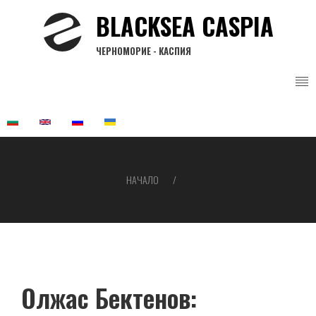
Премини
BLACKSEA CASPIA
към
основното
ЧЕРНОМОРИЕ - КАСПИЯ
съдържание
НАЧАЛО
Breadcrumb
Олжас Бектенов: