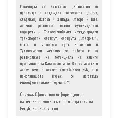
Премиерът на Казахстан: „Казахстан се
превръща в надежден логистичен център,
свързващ Изтока и Запада, Севера и Юга.
Активно развиваме важни мултимодални
маршрути - Транскаспийския международен
транспортен маршрут, маршрута „Север-Юг“,
както и маршрути през Казахстан и
Туркменистан. Активно се работи и за
разширяване на потенциала на нашите
пристанища на Каспийско море. В пристанището
Актау вече е открит контейнерен хъб, а в
пристанището Курък се изгражда
многофункционален терминал“.
Снимка: Официален информационен
източник на министър-председателя на
Република Казахстан