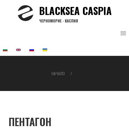
Премини
BLACKSEA CASPIA
към
основното
ЧЕРНОМОРИЕ - КАСПИЯ
съдържание
НАЧАЛО
Breadcrumb
ПЕНТАГОН