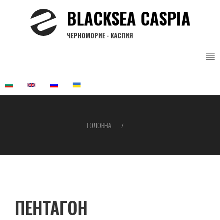
Перейти
BLACKSEA CASPIA
до
основного
ЧЕРНОМОРИЕ - КАСПИЯ
вмісту
ГОЛОВНА
Рядок
навіґації
ПЕНТАГОН