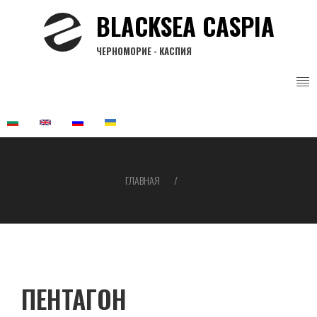
Перейти
BLACKSEA CASPIA
к
основному
ЧЕРНОМОРИЕ - КАСПИЯ
содержанию
ГЛАВНАЯ
Строка
навигации
ПЕНТАГОН