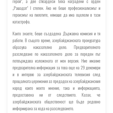
герой“, а две стюардеси бяха наградени с орден
„Рашадат“ I степен. Ако не беше професионализмът и
героизмът на пилотите, нямаше да има оцелели в тази
катастрофа.
Както знаете, беше създадена Държавна комисия и тя
работи. В същото време, азербайджанската прокуратура
образува наказателно дело. Предварителното
разследване по наказателното дело за пореден път
потвърждава изложената от мен версия. Ние имахме
предварителна информация за това още на 29 декември
и в интервю за азербайджанската телевизия след
прощалната церемония аз предадох на азербайджанския
народ както моето мнение, така и информацията,
предоставена ни от следствието. Казах, че
азербайджанската общественост ще бъде редовно
информирана за хода на разследването.