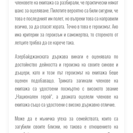
членовете на екипажа са разбирали, че практически нямат
шанс за оцеляване. Пилотите вероятно са били сигурни, че
това е последният им полет, но въпреки това са направили
всичко, за да спасят хората. Точно в това е героизмът. Ако
има критерии за героизъм и саможертва, то стореното от
летците трябва да се нарече така.
Азербайджанската държава винаги е оценявала по
достойнство дейността и героизма на своите синове и
дъщери, като и този път героизмът на екипажа беше
оценен подобаващо. Тримата загинали членове на
екипажа са удостоени посмъртно с високото звание
„Национален герой“, а двамата оцелели членове на
екипажа също са удостоени с високо държавно отличие.
Може да е мъничка утеха за семействата, които са
загубили своите близки, но такова е отношението на