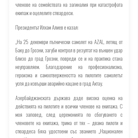
членове на семействата на загиналия при катастрофата
екипаж и оцелелите стюардеси.
Президентът Илхам Алиев е казал:
„На 25 декември пътнически самолет на AZAL, летящ от
Баку до Грозни, загуби контрол в резултат на външен удар
близо до град Грозни, повреди се и на практика стана
неуправляем. Благодарение на професионализма,
героизма и самоотвержеността на пилотите самолетът
успя да извърши аварийно кацане в град Актау.
Азербайджанската държава даде висока оценка на
действията на пилотите и всички членове на екипажа. С
моя заповед, след церемонията по сбогуването с
членовете на екипажа, трима от тях – двама пилоти и
стюардеса бяха удостоени със званието „Национален