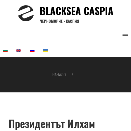
Премини
BLACKSEA CASPIA
към
основното
ЧЕРНОМОРИЕ - КАСПИЯ
съдържание
НАЧАЛО
Breadcrumb
Президентът Илхам