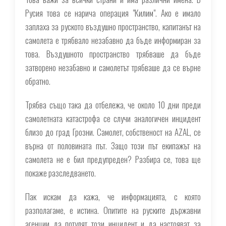
Русия това се нарича операция "Килим". Ако е имало
заплаха за руското въздушно пространство, капитанът на
самолета е трябвало незабавно да бъде информиран за
това. Въздушното пространство трябваше да бъде
затворено незабавно и самолетът трябваше да се върне
обратно.
Трябва също така да отбележа, че около 10 дни преди
самолетната катастрофа се случи аналогичен инцидент
близо до град Грозни. Самолет, собственост на AZAL, се
върна от половината път. Защо този път екипажът на
самолета не е бил предупреден? Разбира се, това ще
покаже разследването.
Пак искам да кажа, че информацията, с която
разполагаме, е истина. Опитите на руските държавни
агенции да потулят този инцидент и да настояват за