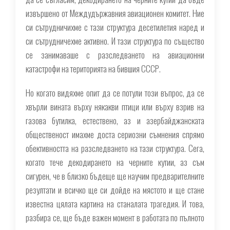
извършено от Междудържавния авиационен комитет. Ние
си сътрудничихме с тази структура десетилетия наред и
си сътрудничехме активно. И тази структура по същество
се занимаваше с разследването на авиационни
катастрофи на територията на бившия СССР.
Но когато видяхме опит да се потули този въпрос, да се
хвърли вината върху някакви птици или върху взрив на
газова бутилка, естествено, аз и азербайджанската
общественост имахме доста сериозни съмнения спрямо
обективността на разследването на тази структура. Сега,
когато тече декодирането на черните кутии, аз съм
сигурен, че в близко бъдеще ще научим предварителните
резултати и всичко ще си дойде на мястото и ще стане
известна цялата картина на станалата трагедия. И това,
разбира се, ще бъде важен момент в работата по пълното