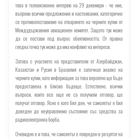
това в телевизионно интервю на 29 декември - че ние,
въпреки всички предложения и настоявания, категорично
се противопоставихме на отварянето на черните кутии от
Междудържавния авиационен комитет. Защото тук може
да се постави под въпрос обективността. От правна
гледна точка тук може да има конфликт на интереси.
Затова с участието на представители от Азербайджан,
Казахстан и Русия в Бразилия е започнал анализ на
черните кутии, като информация за това вероятно ще бъде
предоставена в близко бъдеще. Естествено, всички
въпроси, които все още не са получили отговор, ще
получат отговор. Ясно е като бял ден, че самолетът е бил
доведен до неуправляемо състояние със средства за
радиоелектронна борба.
Очевидно е и това, че самолетът е повреден в резултат на