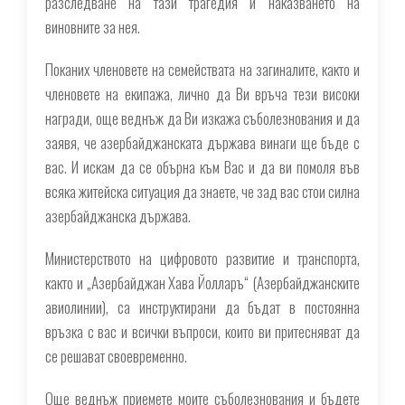
разследване на тази трагедия и наказването на
виновните за нея.
Поканих членовете на семействата на загиналите, както и
членовете на екипажа, лично да Ви връча тези високи
награди, още веднъж да Ви изкажа съболезнования и да
заявя, че азербайджанската държава винаги ще бъде с
вас. И искам да се обърна към Вас и да ви помоля във
всяка житейска ситуация да знаете, че зад вас стои силна
азербайджанска държава.
Министерството на цифровото развитие и транспорта,
както и „Азербайджан Хава Йолларъ“ (Азербайджанските
авиолинии), са инструктирани да бъдат в постоянна
връзка с вас и всички въпроси, които ви притесняват да
се решават своевременно.
Още веднъж приемете моите съболезнования и бъдете