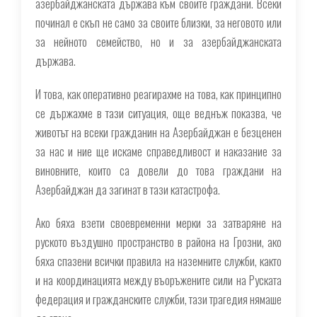
азербайджанската държава към своите граждани. Всеки
починал е скъп не само за своите близки, за неговото или
за нейното семейство, но и за азербайджанската
държава.
И това, как оперативно реагирахме на това, как принципно
се държахме в тази ситуация, още веднъж показва, че
животът на всеки гражданин на Азербайджан е безценен
за нас и ние ще искаме справедливост и наказание за
виновните, които са довели до това граждани на
Азербайджан да загинат в тази катастрофа.
Ако бяха взети своевременни мерки за затваряне на
руското въздушно пространство в района на Грозни, ако
бяха спазени всички правила на наземните служби, както
и на координацията между въоръжените сили на Руската
федерация и гражданските служби, тази трагедия нямаше