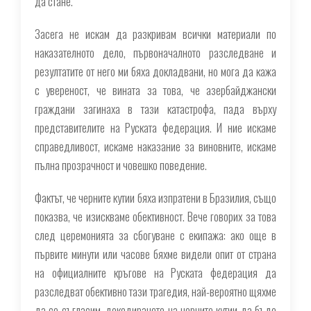
да стане.
Засега не искам да разкривам всички материали по
наказателното дело, първоначалното разследване и
резултатите от него ми бяха докладвани, но мога да кажа
с увереност, че вината за това, че азербайджански
граждани загинаха в тази катастрофа, пада върху
представителите на Руската федерация. И ние искаме
справедливост, искаме наказание за виновните, искаме
пълна прозрачност и човешко поведение.
Фактът, че черните кутии бяха изпратени в Бразилия, също
показва, че изискваме обективност. Вече говорих за това
след церемонията за сбогуване с екипажа: ако още в
първите минути или часове бяхме видели опит от страна
на официалните кръгове на Руската федерация да
разследват обективно тази трагедия, най-вероятно щяхме
да се съгласим, декодирането на черните кутии да бъде