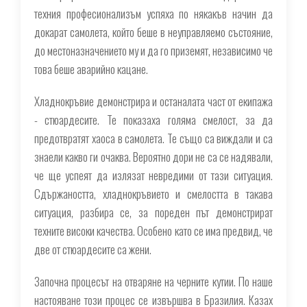
техния професионализъм успяха по някакъв начин да
докарат самолета, който беше в неуправляемо състояние,
до местоназначението му и да го приземят, независимо че
това беше аварийно кацане.
Хладнокръвие демонстрира и останалата част от екипажа
- стюардесите. Те показаха голяма смелост, за да
предотвратят хаоса в самолета. Те също са виждали и са
знаели какво ги очаква. Вероятно дори не са се надявали,
че ще успеят да излязат невредими от тази ситуация.
Сдържаността, хладнокръвието и смелостта в такава
ситуация, разбира се, за пореден път демонстрират
техните високи качества. Особено като се има предвид, че
две от стюардесите са жени.
Започна процесът на отваряне на черните кутии. По наше
настояване този процес се извършва в Бразилия. Казах