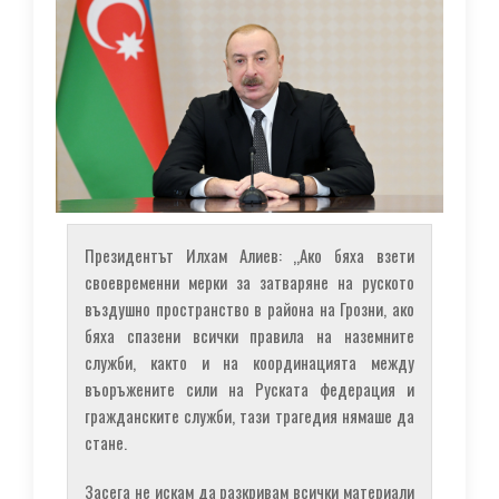
Президентът Илхам Алиев: „Ако бяха взети
своевременни мерки за затваряне на руското
въздушно пространство в района на Грозни, ако
бяха спазени всички правила на наземните
служби, както и на координацията между
въоръжените сили на Руската федерация и
гражданските служби, тази трагедия нямаше да
стане.
Засега не искам да разкривам всички материали