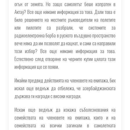
огън от земята. Но защо самолетът беше изпратен в
Актау? Все още нямаме информация за това. Дали това е
било решението на местните ръководители на полетите
или пилотите са разбрали, че системите за
радиоелектронна борба в руското въздушно пространство
вече няма да им позволят да кацнат, и сами са направили
този избор? Все още нямаме информация за това.
Естествено след отваряне на черните кутии цялата тази
информация ще се появи.
Имайки предвид действията на членовете на екипажа, бих
искал още веднъж да отбележа, че азербайджанската
държава ги награди с високи награди.
Искам още веднъж да изкажа съболезнования на
семействата на членовете на екипажа, както и на
семействата на всички загинали в самолетната