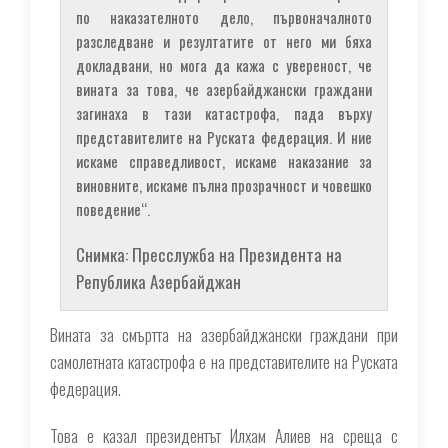
по наказателното дело, първоначалното
разследване и резултатите от него ми бяха
докладвани, но мога да кажа с увереност, че
вината за това, че азербайджански граждани
загинаха в тази катастрофа, пада върху
представителите на Руската федерация. И ние
искаме справедливост, искаме наказание за
виновните, искаме пълна прозрачност и човешко
поведение“.
Снимка: Пресслужба на Президента на
Република Азербайджан
Вината за смъртта на азербайджански граждани при
самолетната катастрофа е на представителите на Руската
федерация.
Това е казал президентът Илхам Алиев на среща с