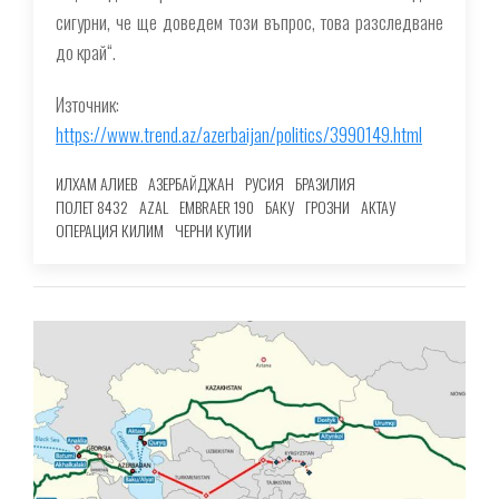
сигурни, че ще доведем този въпрос, това разследване
до край“.
Източник:
https://www.trend.az/azerbaijan/politics/3990149.html
ИЛХАМ АЛИЕВ
АЗЕРБАЙДЖАН
РУСИЯ
БРАЗИЛИЯ
ПОЛЕТ 8432
AZAL
EMBRAER 190
БАКУ
ГРОЗНИ
АКТАУ
ОПЕРАЦИЯ КИЛИМ
ЧЕРНИ КУТИИ