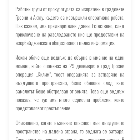
Работни групи от прокуратурата са изпратени в градовете
Грозни и Актау, където са извършили оперативна работа.
Пак казвам, има предварителни данни. Естествено, след
приключване на разследването ние ще предоставим на
азербайджанската общественост пълна информация.
Искам обаче още веднъж да обърна внимание на един
момент, който споменах на 29 декември: в град Грозни
операция „Килим“, тоест операцията за затваряне на
въздушното пространство, беше обявена след като
самолетът беше обстрелван от земята. Това още веднъж
показва, че тук има много сериозни проблеми, които
представляват престъпление.
Обикновено, когато възникне опасност във въздушното
пространство на дадена страна, то веднага се затваря.
Това важи за всички страни и има различни имена. В