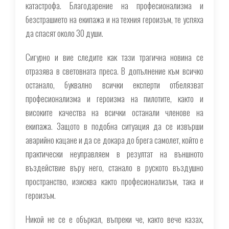
катастрофа. Благодарение на професионализма и
безстрашието на екипажа и на техния героизъм, те успяха
да спасят около 30 души.
Сигурно и вие следите как тази трагична новина се
отразява в световната преса. В допълнение към всичко
останало, буквално всички експерти отбелязват
професионализма и героизма на пилотите, както и
високите качества на всички останали членове на
екипажа. Защото в подобна ситуация да се извърши
аварийно кацане и да се докара до брега самолет, който е
практически неуправляем в резултат на външното
въздействие въру него, станало в руското въздушно
пространство, изисква както професионализъм, така и
героизъм.
Никой не се е объркал, въпреки че, както вече казах,