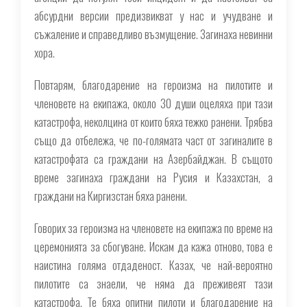
абсурдни версии предизвикват у нас и учудване и
съжаление и справедливо възмущение. Загинаха невинни
хора.
Повтарям, благодарение на героизма на пилотите и
членовете на екипажа, около 30 души оцеляха при тази
катастрофа, неколцина от които бяха тежко ранени. Трябва
също да отбележа, че по-голямата част от загиналите в
катастрофата са граждани на Азербайджан. В същото
време загинаха граждани на Русия и Казахстан, а
граждани на Киргизстан бяха ранени.
Говорих за героизма на членовете на екипажа по време на
церемонията за сбогуване. Искам да кажа отново, това е
наистина голяма отдаденост. Казах, че най-вероятно
пилотите са знаели, че няма да преживеят тази
катастрофа. Те бяха опитни пилоти и благодарение на