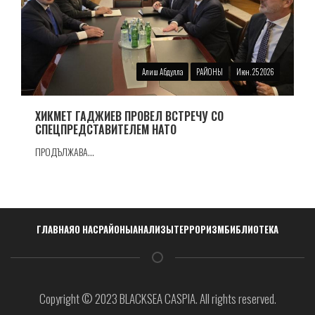
Алиш Абдулла
РАЙОНЫ
Июн. 25 2026
ХИКМЕТ ГАДЖИЕВ ПРОВЕЛ ВСТРЕЧУ СО
СПЕЦПРЕДСТАВИТЕЛЕМ НАТО
ПРОДЪЛЖАВА...
Навигация
ГЛАВНАЯ
О НАС
РАЙОНЫ
АНАЛИЗЫ
ТЕРРОРИЗМ
БИБЛИОТЕКА
Copyright © 2023 BLACKSEA CASPIA. All rights reserved.