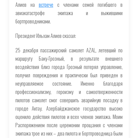
Алиев на
встрече
с членами семей погибшего в
авиакатастрофе экипажа и выжившими
бортпроводниками.
Президент Ильхам Алиев сказал:
25 декабря пассажирский самолет AZAL, летевший по
маршруту Баку-Грозный, в результате внешнего
воздействия близ города Грозный потерял управление,
получил повреждения и практически был приведен в
неуправляемое состояние. Именно благодаря
профессионализму, героизму и самоотверженности
пилотов самолет смог совершить аварийную посадку в
городе Актау. Азербайджанское государство высоко
оценило действия пилотов и всех членов экипажа. Моим
Распоряжением после церемонии прощания с членами
экипажа трое из них – два пилота и бортпроводница были