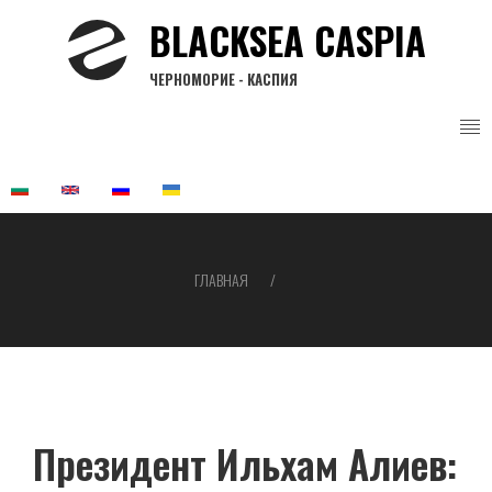
Перейти
BLACKSEA CASPIA
к
основному
ЧЕРНОМОРИЕ - КАСПИЯ
содержанию
ГЛАВНАЯ
Строка
навигации
Президент Ильхам Алиев: