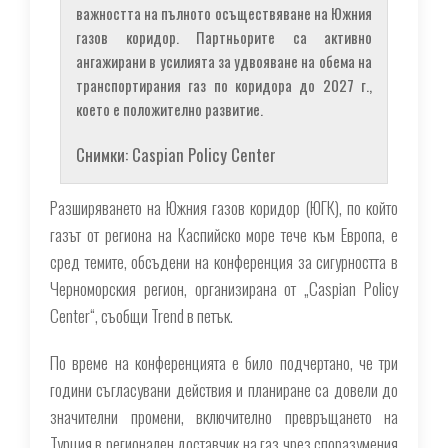
важността на пълното осъществяване на Южния
газов коридор. Партньорите са активно
ангажирани в усилията за удвояване на обема на
транспортирания газ по коридора до 2027 г.,
което е положително развитие.
Снимки: Caspian Policy Center
Разширяването на Южния газов коридор (ЮГК), по който
газът от региона на Каспийско море тече към Европа, е
сред темите, обсъдени на конференция за сигурността в
Черноморския регион, организирана от „Caspian Policy
Center“, съобщи Trend в петък.
По време на конференцията е било подчертано, че три
години съгласувани действия и планиране са довели до
значителни промени, включително превръщането на
Турция в регионален доставчик на газ чрез споразумения