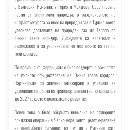
с България, Румъния, Унгария и Молдова. Освен това е
постигнат значителен напредък в разширяването на
инфраструктурата за внос на природен газ в Турция, което
улеснява доставките на природен газ до Европа по
Южния газов коридор. Дискусиите са засегнали и
възможността за увеличаване на доставките на газ по
този коридор.
По време на конференцията е била подчертана важността
на пълното осъществяване на Южния газов коридор.
Партньорите са активно ангажирани в усилията за
удвояване на обема на транспортирания газ по коридора
до 2027 г., което е положително развитие.
Освен това е било обърнато внимание на офшорните
сондажни операции в Черно море, които целят укрепване
на енергийната сигурност на Турция и Румъния, като