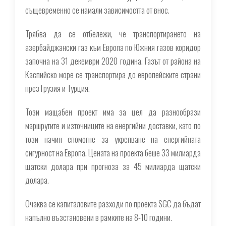
същевременно се намали зависимостта от внос.
Трябва да се отбележи, че транспортирането на
азербайджански газ към Европа по Южния газов коридор
започна на 31 декември 2020 година. Газът от района на
Каспийско море се транспортира до европейските страни
през Грузия и Турция.
Този мащабен проект има за цел да разнообрази
маршрутите и източниците на енергийни доставки, като по
този начин спомогне за укрепване на енергийната
сигурност на Европа. Цената на проекта беше 33 милиарда
щатски долара при прогноза за 45 милиарда щатски
долара.
Очаква се капиталовите разходи по проекта SGC да бъдат
напълно възстановени в рамките на 8-10 години.