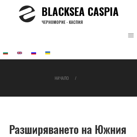
Премини
BLACKSEA CASPIA
към
основното
ЧЕРНОМОРИЕ - КАСПИЯ
съдържание
НАЧАЛО
Breadcrumb
Разширяването на Южния