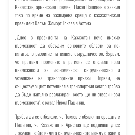
Казахстан, арменският премиер Никол Пашинян е заявил
това по време на разширена среща с казахстанския
президент Касъм-Жомарт Токаев в Астана.
„Днес с президента на Казахстан вече имахме
възможност да обсъдим основните области за по-
нататъшно развитие на нашето сътрудничество. Вярвам,
че предвид промените в региона се откриват нови
възможности за икономическо сътрудничество и
укрепване на транспортните връзки. Вярвам, че
съществуващият потенциал в транспортния сектор трябва
да бъде напълно реализиран, което ще ни отвори нови
възможности“, е казал Никол Пашинян.
Трябва да се отбележи, че Токаев е обявил на срещата с
Пашинян, че Казахстан и Армения ще подпишат днес
документ, който издига сътрудничеството между страните