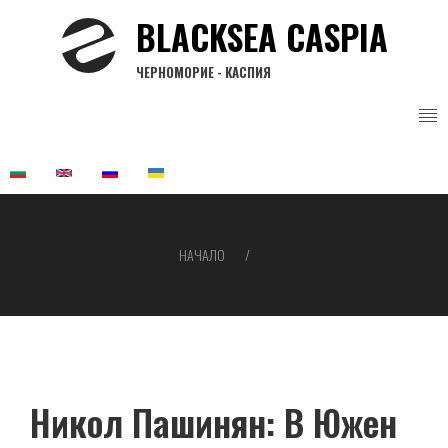
Премини
BLACKSEA CASPIA
към
основното
ЧЕРНОМОРИЕ - КАСПИЯ
съдържание
НАЧАЛО
Breadcrumb
Никол Пашинян: В Южен