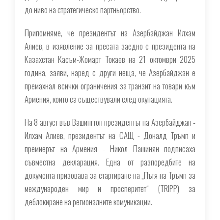
до ниво на стратегическо партньорство.
Припомняме, че президентът на Азербайджан Илхам
Алиев, в изявление за пресата заедно с президента на
Казахстан Касъм-Жомарт Токаев на 21 октомври 2025
година, заяви, наред с други неща, че Азербайджан е
премахнал всички ограничения за транзит на товари към
Армения, които са съществували след окупацията.
На 8 август във Вашингтон президентът на Азербайджан -
Илхам Алиев, президентът на САЩ - Доналд Тръмп и
премиерът на Армения - Никол Пашинян подписаха
съвместна декларация. Една от разпоредбите на
документа призовава за стартиране на „Пътя на Тръмп за
международен мир и просперитет“ (TRIPP) за
деблокиране на регионалните комуникации.