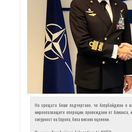
На срещата беше подчертано, че Азербайджан е н
мироопазващите операции, провеждани от Алианса, к
сигурност на Европа, бяха високо оценени.