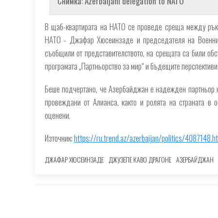
Снимка: Azerbaijani delegation to NATO
В щаб-квартирата на НАТО се проведе среща между рък
НАТО - Джафар Хюсеинзаде и председателя на Военни
съобщили от представителството, на срещата са били об
програмата „Партньорство за мир“ и бъдещите перспективи
Беше подчертано, че Азербайджан е надежден партньор н
провеждани от Алианса, както и ролята на страната в о
оценени.
Източник:
https://ru.trend.az/azerbaijan/politics/4087148.h
ДЖАФАР ХЮСЕИНЗАДЕ
ДЖУЗЕПЕ КАВО ДРАГОНЕ
АЗЕРБАЙДЖАН